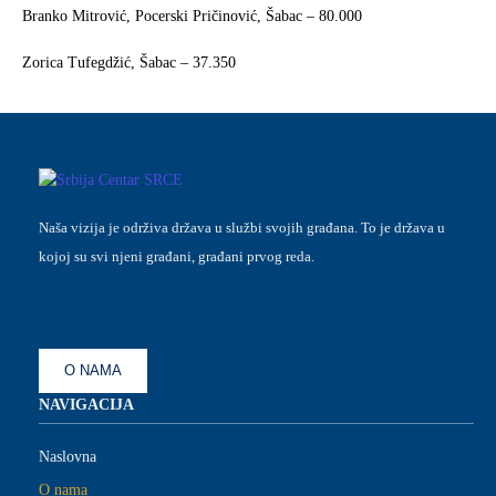
Branko Mitrović, Pocerski Pričinović, Šabac – 80.000
Zorica Tufegdžić, Šabac – 37.350
Naša vizija je održiva država u službi svojih građana. To je država u
kojoj su svi njeni građani, građani prvog reda.
O NAMA
NAVIGACIJA
Naslovna
O nama