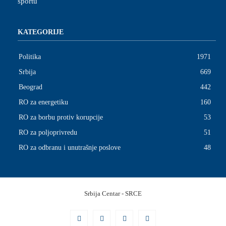
sportu
KATEGORIJE
Politika
1971
Srbija
669
Beograd
442
RO za energetiku
160
RO za borbu protiv korupcije
53
RO za poljoprivredu
51
RO za odbranu i unutrašnje poslove
48
Srbijа Centar - SRCE