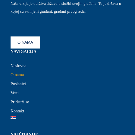
Naša vizija je održiva država u službi svojih građana. To je država u
kojoj su svi njeni građani, građani prvog reda.
O NAMA
NAVIGACIJA
Naslovna
O nama
Poslanici
Vesti
Pridruži se
Kontakt
NAJČITANIJE