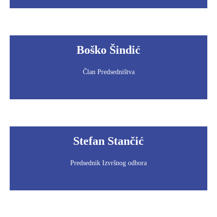
Boško Šindić
Član Predsedništva
Stefan Stančić
Predsednik Izvršnog odbora