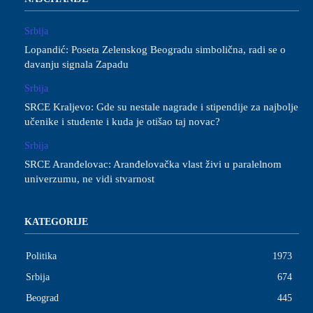
Srbija
Lopandić: Poseta Zelenskog Beogradu simbolična, radi se o
davanju signala Zapadu
Srbija
SRCE Kraljevo: Gde su nestale nagrade i stipendije za najbolje
učenike i studente i kuda je otišao taj novac?
Srbija
SRCE Aranđelovac: Aranđelovačka vlast živi u paralelnom
univerzumu, ne vidi stvarnost
KATEGORIJE
Politika
1973
Srbija
674
Beograd
445