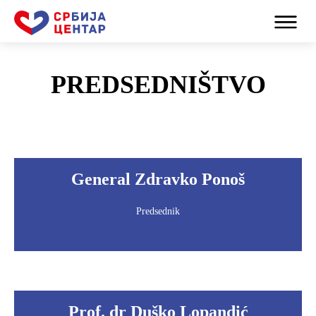
PREDSEDNIŠTVO
General Zdravko Ponoš
Predsednik
Prof. dr Duško Lopandić