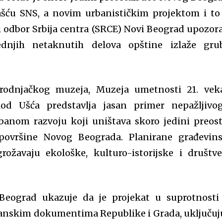
lašću SNS, a novim urbanističkim projektom i to
i odbor Srbija centra (SRCE) Novi Beograd upozor
dnjih netaknutih delova opštine izlaže gru
irodnjačkog muzeja, Muzeja umetnosti 21. vek
d Ušća predstavlja jasan primer nepažljivo
banom razvoju koji uništava skoro jedini preost
površine Novog Beograda. Planirane građevin
grožavaju ekološke, kulturo-istorijske i društv
eograd ukazuje da je projekat u suprotnosti
anskim dokumentima Republike i Grada, uključuj