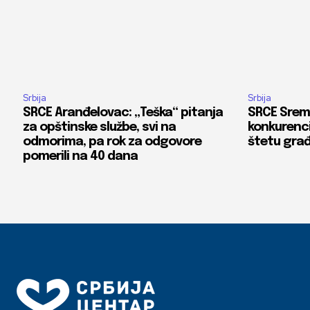
Srbija
Srbija
SRCE Aranđelovac: „Teška“ pitanja
SRCE Srems
za opštinske službe, svi na
konkurenci
odmorima, pa rok za odgovore
štetu gra
pomerili na 40 dana