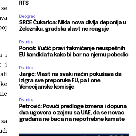
RTS
 se
Beograd
ava
SRCE Čukarica: Nikla nova divlja deponija u
boj
Železniku, gradska vlast ne reaguje
Politika
Ponoš: Vučić pravi takmičenje neuspešnih
a i
EU kandidata kako bi bar na njemu pobedio
g i
Politika
ali
Janjić: Vlast na svaki način pokušava da
izigra sve preporuke EU, pa i one
ske
Venecijanske komisije
ene
Politika
Petrović: Povući predloge izmena i dopuna
dva ugovora o zajmu sa UAE, da se novac
građana ne baca na nepotrebne kamate
 sa
ući