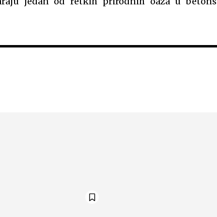
varaju jedan od retkih prirodnih oaza u beton