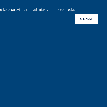
 u kojoj su svi njeni građani, građani prvog reda.
O NAMA