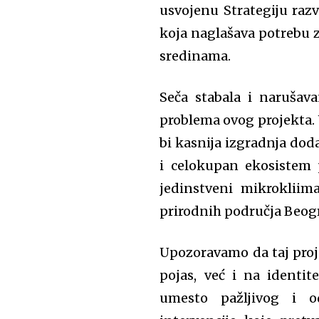
usvojenu Strategiju razv
koja naglašava potrebu 
sredinama.
Seča stabala i narušava
problema ovog projekta. U
bi kasnija izgradnja dod
i celokupan ekosistem 
jedinstveni mikrokliima
prirodnih područja Beog
U
pozorava
mo
da taj pro
pojas, već i na identit
umesto pažljivog i o