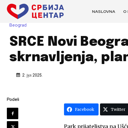
NASLOVNA
O
Beograd
SRCE Novi Beograd
skrnavljenja, pla
2. јул 2025.
Podeli
Facebook
Twitter
Park prijateljstva na Uš