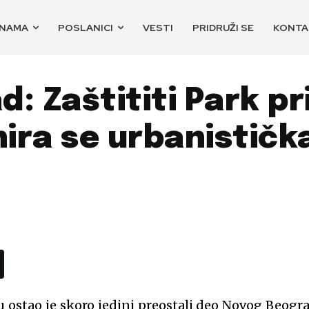
 NAMA
POSLANICI
VESTI
PRIDRUŽI SE
KONTA
: Zaštititi Park pr
nira se urbanističk
ću ostao je skoro jedini preostali deo Novog Beogr