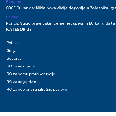
Beograd
SRCE Čukarica: Nikla nova divlja deponija u Železniku, g
Politika
Ponoš: Vučić pravi takmičenje neuspešnih EU kandidata
KATEGORIJE
Politika
Srbija
Beograd
RO za energetiku
RO za borbu protiv korupcije
RO za poljoprivredu
RO za odbranu i unutrašnje poslove