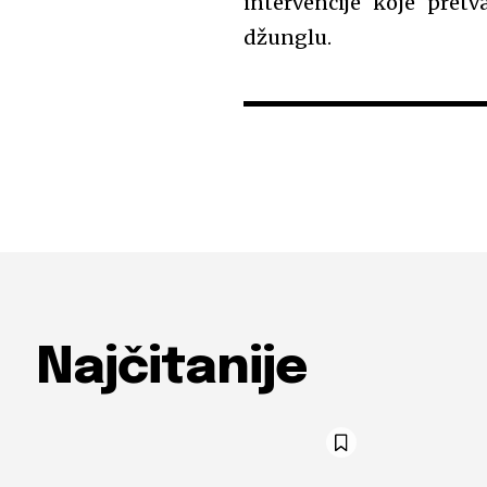
intervencije koje pret
džunglu.
Najčitanije