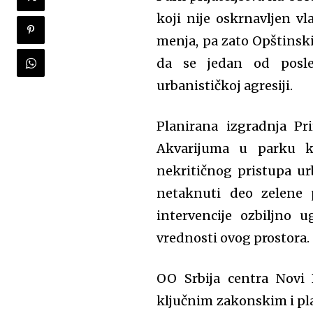
koji nije oskrnavljen v
menja, pa zato Opštinsk
da se jedan od posle
urbanističkoj agresiji.
Planirana izgradnja Pr
Akvarijuma u parku ko
nekritičnog pristupa ur
netaknuti deo zelene 
intervencije ozbiljno u
vrednosti ovog prostora.
OO S
rbija centra
Nov
i
B
ključnim zakonskim i pl