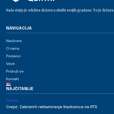
Naša vizija je održiva država u službi svojih građana. To je država
NAVIGACIJA
Naslovna
O nama
Poslanici
Vesti
Pridruži se
Kontakt
NAJČITANIJE
Politika
Cvejić: Zabraniti reklamiranje kladionica na RTS