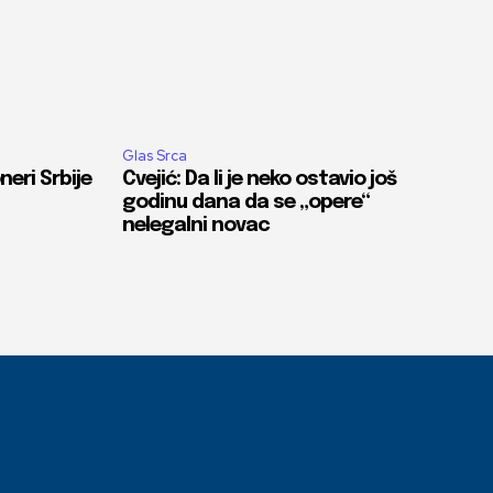
Glas Srca
eri Srbije
Cvejić: Da li je neko ostavio još
godinu dana da se „opere“
nelegalni novac