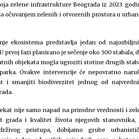
oja zelene infrastrukture Beograda iz 2023. godi
za očuvanjem zelenih i otvorenih prostora u urba
nje ekosistema predstavlja jedan od najozbiljni
 prvoj fazi planirano je sečenje oko 300 stabala, 
atnih objekata mogla ugroziti stotine drugih stab
parka. Ovakve intervencije će nepovratno naruš
t i smanjiti biodiverzitet jednog od najvredni
rada.
jekat nije samo napad na prirodne vrednosti i zel
et grada i kvalitet života njegovih stanovnika, 
drživog pristupa, dobijamo grube urbanisti