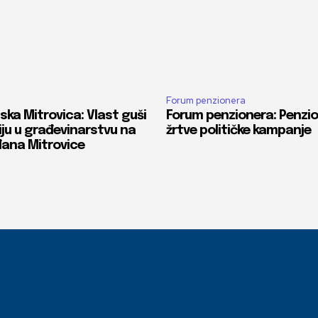
Forum penzionera
ka Mitrovica: Vlast guši
Forum penzionera: Penzion
ju u građevinarstvu na
žrtve političke kampanje
đana Mitrovice