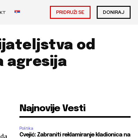
PRIDRUŽI SE
DONIRAJ
KT
ijateljstva od
a agresija
Najnovije Vesti
Politika
Cvejić: Zabraniti reklamiranje kladionica na
ada