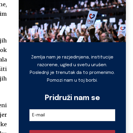
ne,
nim
jih
dok
Zemlja nam je razjedinjena, institucije
ala
razorene, ugled u svetu urušen.
iti
Poslednji je trenutak da to promenimo.
jih
Pomozi nam u toj borbi.
Pridruži nam se
eni
Email
jer
E-mail
Address
*
čke