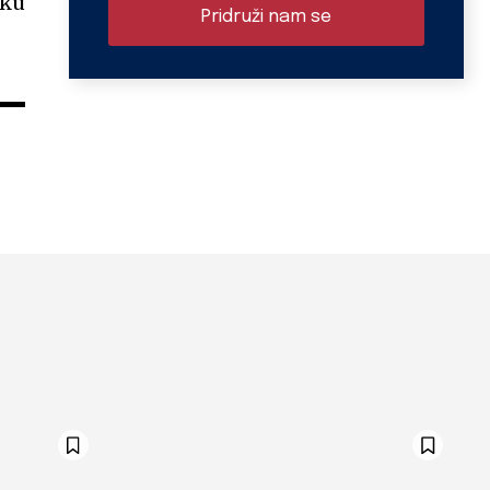
sku
Pridruži nam se