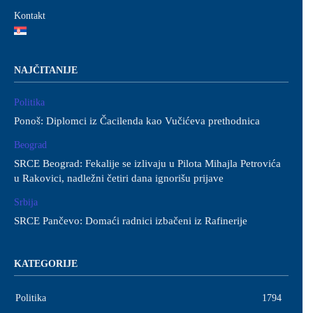
Kontakt
NAJČITANIJE
Politika
Ponoš: Diplomci iz Čacilenda kao Vučićeva prethodnica
Beograd
SRCE Beograd: Fekalije se izlivaju u Pilota Mihajla Petrovića
u Rakovici, nadležni četiri dana ignorišu prijave
Srbija
SRCE Pančevo: Domaći radnici izbačeni iz Rafinerije
KATEGORIJE
Politika
1794