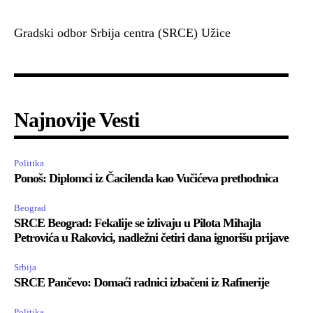
Gradski odbor Srbija centra (SRCE) Užice
Najnovije Vesti
Politika
Ponoš: Diplomci iz Čacilenda kao Vučićeva prethodnica
Beograd
SRCE Beograd: Fekalije se izlivaju u Pilota Mihajla
Petrovića u Rakovici, nadležni četiri dana ignorišu prijave
Srbija
SRCE Pančevo: Domaći radnici izbačeni iz Rafinerije
Politika