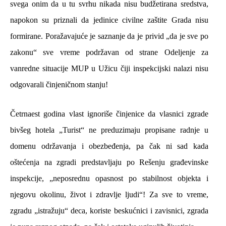
svega onim da u tu svrhu nikada nisu budžetirana sredstva,
napokon su priznali da jedinice civilne zaštite Grada nisu
formirane. Poražavajuće je saznanje da je privid „da je sve po
zakonu“ sve vreme podržavan od strane Odeljenje za
vanredne situacije MUP u Užicu čiji inspekcijski nalazi nisu
odgovarali činjeničnom stanju!
Četrnaest godina vlast ignoriše činjenice da vlasnici zgrade
bivšeg hotela „Turist“ ne preduzimaju propisane radnje u
domenu održavanja i obezbeđenja, pa čak ni sad kada
oštećenja na zgradi predstavljaju po Rešenju građevinske
inspekcije, „neposrednu opasnost po stabilnost objekta i
njegovu okolinu, život i zdravlje ljudi“! Za sve to vreme,
zgradu „istražuju“ deca, koriste beskućnici i zavisnici, zgrada