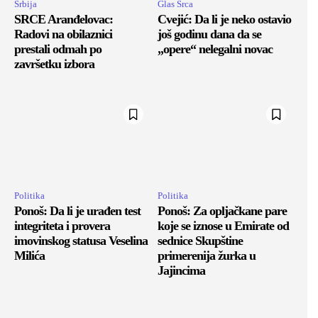
Srbija
Glas Srca
SRCE Aranđelovac:
Cvejić: Da li je neko ostavio
Radovi na obilaznici
još godinu dana da se
prestali odmah po
„opere“ nelegalni novac
završetku izbora
Politika
Politika
Ponoš: Da li je urađen test
Ponoš: Za opljačkane pare
integriteta i provera
koje se iznose u Emirate od
imovinskog statusa Veselina
sednice Skupštine
Milića
primerenija žurka u
Jajincima