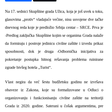
Na 17. sednici Skupštine grada Užica, koja je još uvek u toku,
glasovima „protiv“ vladajuće većine, nisu usvojene dve tačke
dnevnog reda koje je predložio Srbija
c
entar – SRCE. Prva je
-Predlog zaključka Skupštine kojim se organima Grada nalaže
da formiraju i postroje jedinicu civilne zaštite i izvedu prikaz
sposobnosti, dok je druga -Odbornička inicijativa za
pokretanje postupka hitnog rešavanja problema ruinirane
zgrade bivšeg hotela „Turist“.
Vlast negira da već šestu budžetsku godinu ne izvršava
obaveze iz Zakona, koje su formalizovane u Odluci o
organizovanju i funkcionisanju civilne zaštite na teritoriji
Grada iz 2020. godine. Saterani u ćošak argumentima, pre