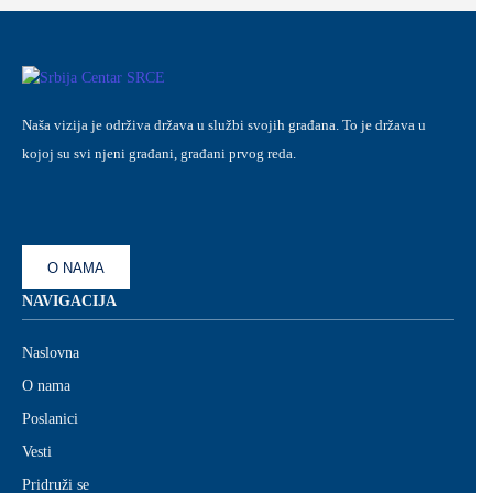
Naša vizija je održiva država u službi svojih građana. To je država u
kojoj su svi njeni građani, građani prvog reda.
O NAMA
NAVIGACIJA
Naslovna
O nama
Poslanici
Vesti
Pridruži se