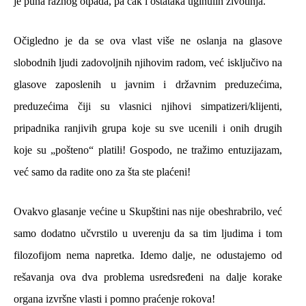
je puna raznog otpada, pa čak i ostataka uginulih životinja.
Očigledno je da se ova vlast više ne oslanja na glasove
slobodnih ljudi zadovoljnih njihovim radom, već isključivo na
glasove zaposlenih u javnim i državnim preduzećima,
preduzećima čiji su vlasnici njihovi simpatizeri/klijenti,
pripadnika ranjivih grupa koje su sve ucenili i onih drugih
koje su „pošteno“ platili! Gospodo, ne tražimo entuzijazam,
već samo da radite ono za šta ste plaćeni!
Ovakvo glasanje većine u Skupštini nas nije obeshrabrilo, već
samo dodatno učvrstilo u uverenju da sa tim ljudima i tom
filozofijom nema napretka. Idemo dalje, ne odustajemo od
rešavanja ova dva problema usredsređeni na dalje korake
organa izvršne vlasti i pomno praćenje rokova!