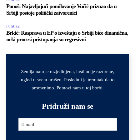
Ponoš: Najavljujući pomilovanje Vučić priznao da u
Srbiji postoje politički zatvorenici
Politika
Brkić: Rasprava u EP o izveštaju o Srbiji biće dinamična,
neki procesi pristupanja su regresivni
Contact
Zemlja nam je razjedinjena, institucije razorene,
Email
*
ugled u svetu urušen. Poslednji je trenutak da to
promenimo. Pomozi nam u toj borbi.
Pridruži nam se
E-mail