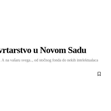
povrtarstvo u Novom Sadu
 A na vašaru svega.., od stočnog fonda do nekih intelektualaca