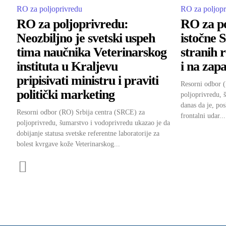
RO za poljoprivredu
RO za poljopr
RO za poljoprivredu:
RO za po
Neozbiljno je svetski uspeh
istočne S
tima naučnika Veterinarskog
stranih 
instituta u Kraljevu
i na zap
pripisivati ministru i praviti
Resorni odbor 
politički marketing
poljoprivredu, 
danas da je, pos
Resorni odbor (RO) Srbija centra (SRCE) za
frontalni udar...
poljoprivredu, šumarstvo i vodoprivredu ukazao je da
dobijanje statusa svetske referentne laboratorije za
bolest kvrgave kože Veterinarskog...