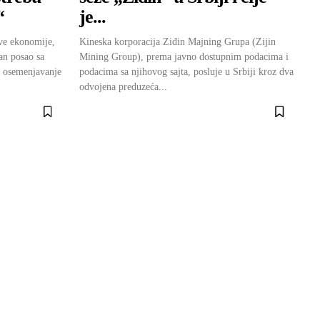
“
je...
ve ekonomije,
Kineska korporacija Ziđin Majning Grupa (Zijin
an posao sa
Mining Group), prema javno dostupnim podacima i
a osemenjavanje
podacima sa njihovog sajta, posluje u Srbiji kroz dva
odvojena preduzeća...