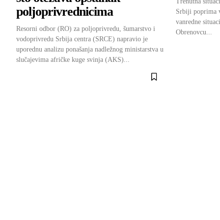
Trenutna situac
poljoprivrednicima
Srbiji poprima 
vanredne situaci
Resorni odbor (RO) za poljoprivredu, šumarstvo i
Obrenovcu...
vodoprivredu Srbija centra (SRCE) napravio je
uporednu analizu ponašanja nadležnog ministarstva u
slučajevima afričke kuge svinja (AKS)...