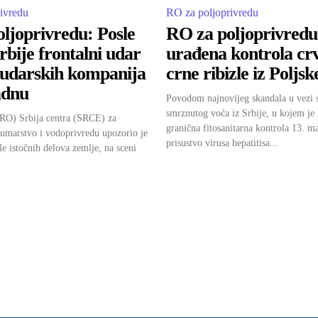
ivredu
RO za poljoprivredu
ljoprivredu: Posle
RO za poljoprivredu:
rbije frontalni udar
urađena kontrola crv
rudarskih kompanija
crne ribizle iz Poljsk
adnu
Povodom najnovijeg skandala u vezi 
smrznutog voća iz Srbije, u kojem j
(RO) Srbija centra (SRCE) za
granična fitosanitarna kontrola 13. ma
šumarstvo i vodoprivredu upozorio je
prisustvo virusa hepatitisa...
le istočnih delova zemlje, na sceni