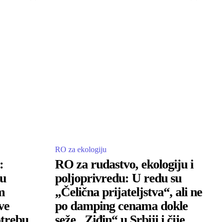
RO za ekologiju
:
RO za rudastvo, ekologiju i
 u
poljoprivredu: U redu su
m
„Čelična prijateljstva“, ali ne
ve
po damping cenama dokle
otrebu
seže „Ziđin“ u Srbiji i čije