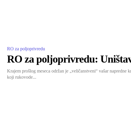
RO za poljoprivredu
RO za poljoprivredu: Uništav
Krajem prošlog meseca održan je „veličanstveni“ vašar napredne kr
koji rukovode...