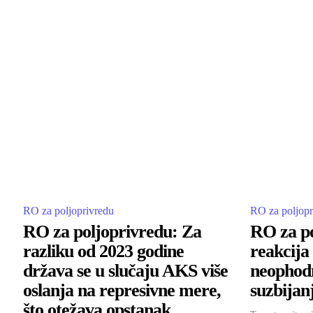
RO za poljoprivredu
RO za poljopr
RO za poljoprivredu: Za
RO za po
razliku od 2023 godine
reakcija
država se u slučaju AKS više
neophodn
oslanja na represivne mere,
suzbijan
što otežava opstanak