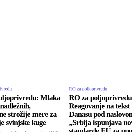
ivredu
RO za poljoprivredu
ljoprivredu: Mlaka
RO za poljoprivredu
 nadležnih,
Reagovanje na tekst
e strožije mere za
Danasu pod naslovo
je svinjske kuge
„Srbija ispunjava no
standarde EU za up