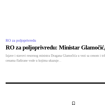
RO za poljoprivredu
RO za poljoprivredu: Ministar Glamočić,
Izjave i stavovi resornog ministra Dragana Glamočića u vezi sa cenom i tr
cenama flaširane vode u kojima ukazuje...