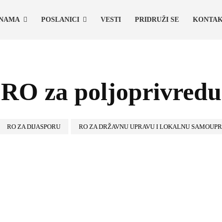
 NAMA
POSLANICI
VESTI
PRIDRUŽI SE
KONTA
RO za poljoprivredu
RO ZA DIJASPORU
RO ZA DRŽAVNU UPRAVU I LOKALNU SAMOUP