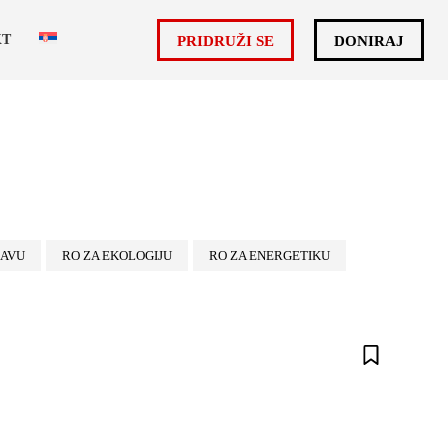
KT
PRIDRUŽI SE
DONIRAJ
RAVU
RO ZA EKOLOGIJU
RO ZA ENERGETIKU