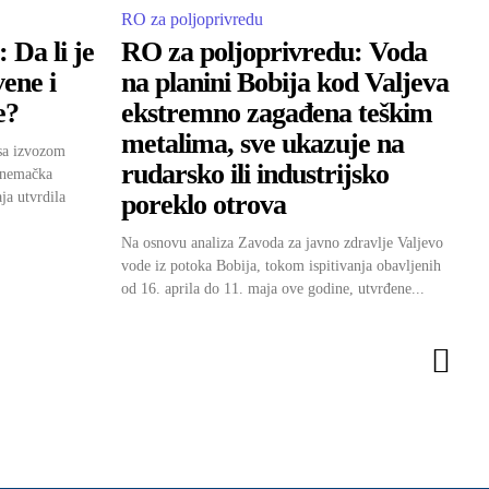
RO za poljoprivredu
 Da li je
RO za poljoprivredu: Voda
ene i
na planini Bobija kod Valjeva
e?
ekstremno zagađena teškim
metalima, sve ukazuje na
sa izvozom
rudarsko ili industrijsko
e nemačka
ja utvrdila
poreklo otrova
Na osnovu analiza Zavoda za javno zdravlje Valjevo
vode iz potoka Bobija, tokom ispitivanja obavljenih
od 16. aprila do 11. maja ove godine, utvrđene...