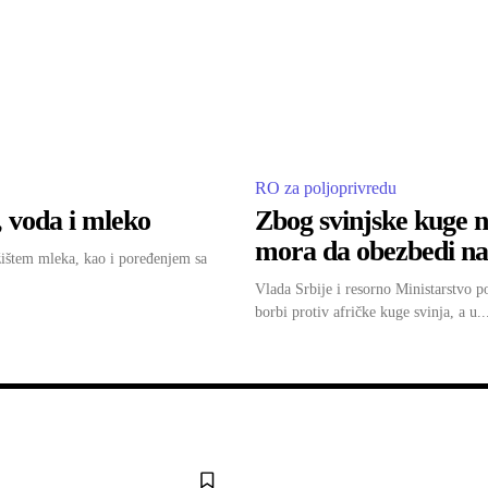
RO za poljoprivredu
 voda i mleko
Zbog svinjske kuge 
mora da obezbedi n
žištem mleka, kao i poređenjem sa
Vlada Srbije i resorno Ministarstvo p
borbi protiv afričke kuge svinja, a u..