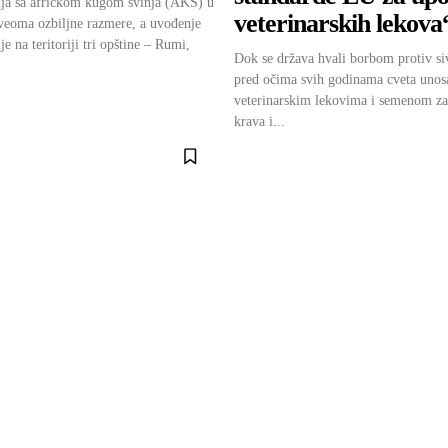
ija sa afričkom kugom svinja (AKS) u
veterinarskih lekova
veoma ozbiljne razmere, a uvođenje
je na teritoriji tri opštine – Rumi,
Dok se država hvali borbom protiv si
pred očima svih godinama cveta unos
veterinarskim lekovima i semenom z
krava i...