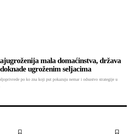
najugroženija mala domaćinstva, država
adoknade ugroženim seljacima
oljoprivrede po ko zna koji put pokazuju nemar i odsustvo strategije u
.