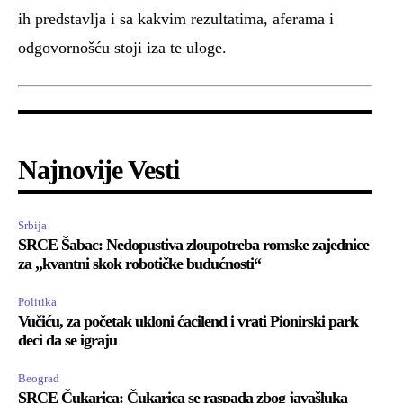
ih predstavlja i sa kakvim rezultatima, aferama i
odgovornošću stoji iza te uloge.
Najnovije Vesti
Srbija
SRCE Šabac: Nedopustiva zloupotreba romske zajednice
za „kvantni skok robotičke budućnosti“
Politika
Vučiću, za početak ukloni ćacilend i vrati Pionirski park
deci da se igraju
Beograd
SRCE Čukarica: Čukarica se raspada zbog javašluka