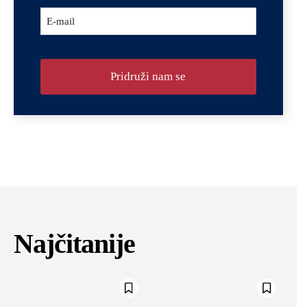
E-mail
Pridruži nam se
Najčitanije