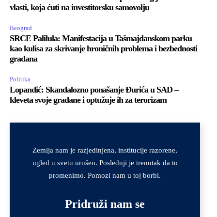
vlasti, koja ćuti na investitorsku samovolju
Beograd
SRCE Palilula: Manifestacija u Tašmajdanskom parku
kao kulisa za skrivanje hroničnih problema i bezbednosti
građana
Politika
Lopandić: Skandalozno ponašanje Đurića u SAD –
kleveta svoje građane i optužuje ih za terorizam
Company
Zemlja nam je razjedinjena, institucije razorene,
Name
*
ugled u svetu urušen. Poslednji je trenutak da to
promenimo. Pomozi nam u toj borbi.
Pridruži nam se