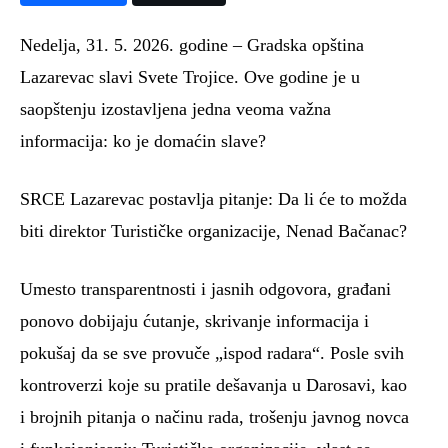
Nedelja, 31. 5. 2026. godine – Gradska opština
Lazarevac slavi Svete Trojice. Ove godine je u
saopštenju izostavljena jedna veoma važna
informacija: ko je domaćin slave?
SRCE Lazarevac postavlja pitanje: Da li će to možda
biti direktor Turističke organizacije, Nenad Bačanac?
Umesto transparentnosti i jasnih odgovora, građani
ponovo dobijaju ćutanje, skrivanje informacija i
pokušaj da se sve provuče „ispod radara“. Posle svih
kontroverzi koje su pratile dešavanja u Darosavi, kao
i brojnih pitanja o načinu rada, trošenju javnog novca