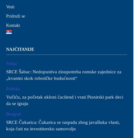
Vesti
Pridruži se
Kontakt
NAJČITANIJE
Srbija
SRCE Šabac: Nedopustiva zloupotreba romske zajednice za
„kvantni skok robotičke budućnosti“
Politika
Vučiću, za početak ukloni ćacilend i vrati Pionirski park deci
da se igraju
Beograd
SRCE Čukarica: Čukarica se raspada zbog javašluka vlasti,
koja ćuti na investitorsku samovolju