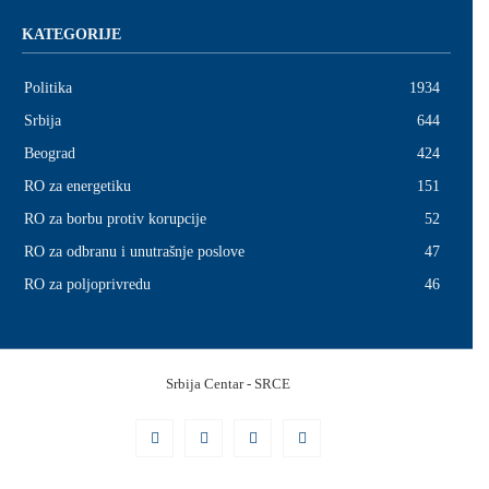
KATEGORIJE
Politika
1934
Srbija
644
Beograd
424
RO za energetiku
151
RO za borbu protiv korupcije
52
RO za odbranu i unutrašnje poslove
47
RO za poljoprivredu
46
Srbijа Centar - SRCE