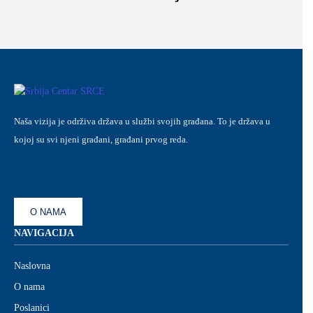
Naša vizija je održiva država u službi svojih građana. To je država u
kojoj su svi njeni građani, građani prvog reda.
O NAMA
NAVIGACIJA
Naslovna
O nama
Poslanici