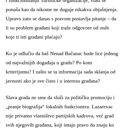
i funkcionisanju Turističke organizacije, vlast se
ponaša kao da nikome ne duguje nikakva objašnjenja.
Upravo zato se danas s pravom postavlja pitanje – da
li su problem građani koji traže odgovore od onih
koje ti isti građani plaćaju?
Ko je odlučio da baš Nenad Bačanac bude lice jednog
od najvažnijih događaja u gradu? Po kom
kriterijumu? I zašto se ta informacija sada sklanja od
javnosti ako je sve čisto i u interesu građana?
Slava grada ne sme da služi za političku promociju i
„pranje biografija“ lokalnih funkcionera. Lazarevac
nije privatno vlasništvo partijskih kadrova, već grad
svih njegovih građana, koji imaju pravo da znaju ko