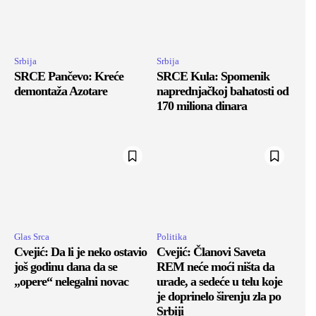
Srbija
Srbija
SRCE Pančevo: Kreće
SRCE Kula: Spomenik
demontaža Azotare
naprednjačkoj bahatosti od
170 miliona dinara
Glas Srca
Politika
Cvejić: Da li je neko ostavio
Cvejić: Članovi Saveta
još godinu dana da se
REM neće moći ništa da
„opere“ nelegalni novac
urade, a sedeće u telu koje
je doprinelo širenju zla po
Srbiji