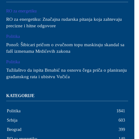
RO za energetiku
RO za energetiku: Značajna rudarska pitanja koja zahtevaju
precizne i hitne odgovore
Politika
Ponoš: Šibicari pričom o zvučnom topu maskiraju skandal sa
falš izmenama Mrdićevih zakona
Politika
Tužilaštvo da ispita Brnabić na osnovu čega priča o planiranju
građanskog rata i ubistvu Vučića
KATEGORIJE
Politika
1841
Srbija
603
Beograd
399
RO za energetiku
140