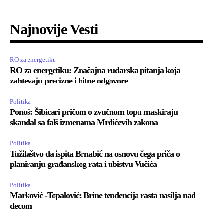
Najnovije Vesti
RO za energetiku
RO za energetiku: Značajna rudarska pitanja koja
zahtevaju precizne i hitne odgovore
Politika
Ponoš: Šibicari pričom o zvučnom topu maskiraju
skandal sa falš izmenama Mrdićevih zakona
Politika
Tužilaštvo da ispita Brnabić na osnovu čega priča o
planiranju građanskog rata i ubistvu Vučića
Politika
Marković -Topalović: Brine tendencija rasta nasilja nad
decom