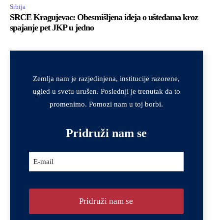
Srbija
SRCE Kragujevac: Obesmišljena ideja o uštedama kroz
spajanje pet JKP u jedno
Zemlja nam je razjedinjena, institucije razorene,
ugled u svetu urušen. Poslednji je trenutak da to
promenimo. Pomozi nam u toj borbi.
Pridruži nam se
Company
E-mail
Name
*
Pridruži nam se