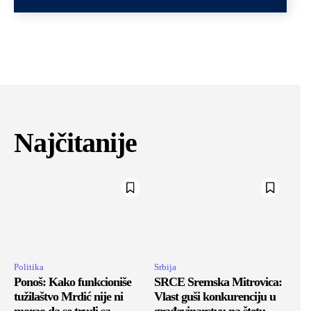
Najčitanije
Politika
Srbija
Ponoš: Kako funkcioniše
SRCE Sremska Mitrovica:
tužilaštvo Mrdić nije ni
Vlast guši konkurenciju u