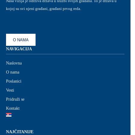
Naša vizija je održiva država u službi svojih građana. To je država u
kojoj su svi njeni građani, građani prvog reda.
O NAMA
NAVIGACIJA
Naslovna
O nama
Poslanici
Vesti
Pridruži se
Kontakt
NAJČITANIJE