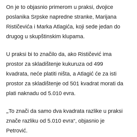
On je to objasnio primerom u praksi, dvojice
poslanika Srpske napredne stranke, Marijana
Rističevića i Marka Atlagića, koji sede jedan do
drugog u skupštinskim klupama.
U praksi bi to značilo da, ako Rističević ima
prostor za skladištenje kukuruza od 499
kvadrata, neće platiti ništa, a Atlagić će za isti
prostor za skladištenje od 501 kvadrat morati da
plati naknadu od 5.010 evra.
„
To znači da samo dva kvadrata razlike u praksi
znače razliku od 5.010 evra“, objasnio je
Petrović.