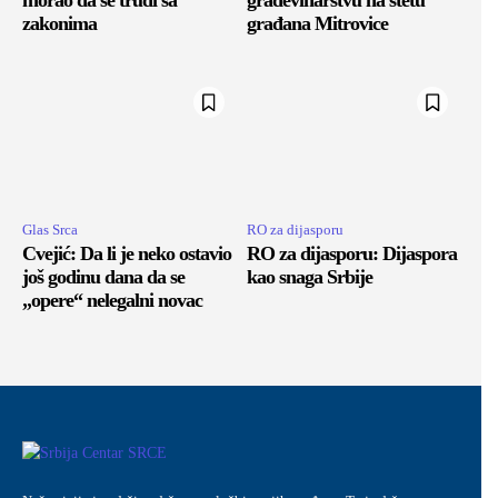
morao da se trudi sa
građevinarstvu na štetu
zakonima
građana Mitrovice
Glas Srca
RO za dijasporu
Cvejić: Da li je neko ostavio
RO za dijasporu: Dijaspora
još godinu dana da se
kao snaga Srbije
„opere“ nelegalni novac