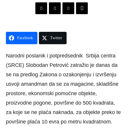
Facebook
Twitter
Narodni poslanik i potpredsednik Srbija centra
(SRCE) Slobodan Petrović zatražio je danas da
se na predlog Zakona o ozakonjenju i izvršenju
usvoji amandman da se za magacine, skladišne
prostore, ekonomski pomoćne objekte,
proizvodne pogone, površine do 500 kvadrata,
za koje se ne plaća naknada, za objekte preko te
površine plaća 10 evra po metru kvadratnom.