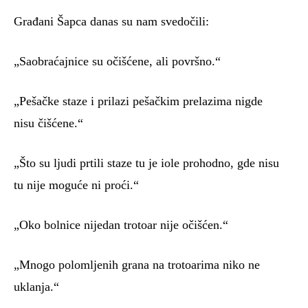
Građani Šapca danas su nam svedočili:
„Saobraćajnice su očišćene, ali površno.“
„Pešačke staze i prilazi pešačkim prelazima nigde
nisu čišćene.“
„Što su ljudi prtili staze tu je iole prohodno, gde nisu
tu nije moguće ni proći.“
„Oko bolnice nijedan trotoar nije očišćen.“
„Mnogo polomljenih grana na trotoarima niko ne
uklanja.“