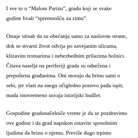
I sve to u “Malom Parizu”, gradu koji se svake
godine hvali “spremnošću za zimu”.
Ostaje utisak da su obećanja samo za naslovne strane,
dok se stvarni život odvija po zavejanim ulicama,
klizavim trotoarima i nebezbednim prilazima bolnici.
Čitava naselja na periferiji grada su odsečena i
prepuštena građanima. Oni moraju da brinu sami o
sebi, jer vlast na snegu očigledno ponovo pada ispit,
mada istovremeno usvaja istorijski budžet.
Gospodine gradonačelniče vreme je da se pozdravimo
ove godine i da grad napokon ostavite sposobnim
ljudima da brinu o njemu. Previše dugo trpimo