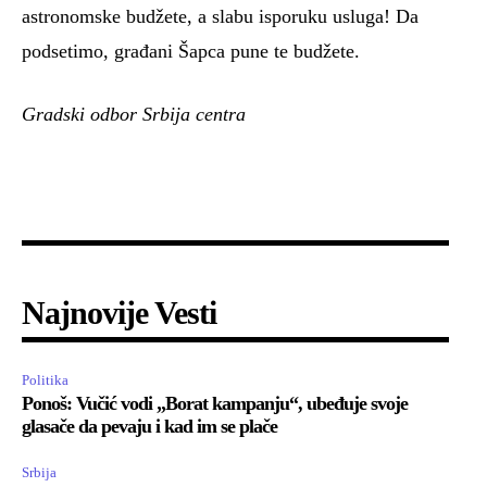
astronomske budžete, a slabu isporuku usluga! Da
podsetimo, građani Šapca pune te budžete.
Gradski odbor Srbija centra
Najnovije Vesti
Politika
Ponoš: Vučić vodi „Borat kampanju“, ubeđuje svoje
glasače da pevaju i kad im se plače
Srbija