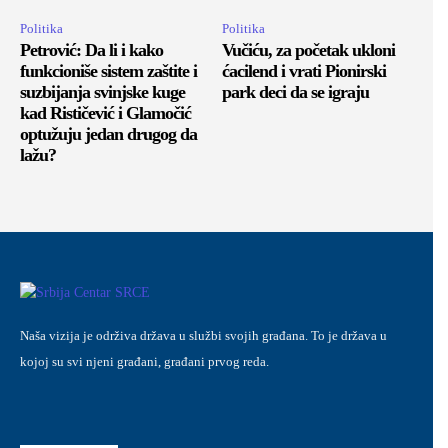
Politika
Politika
Petrović: Da li i kako
Vučiću, za početak ukloni
funkcioniše sistem zaštite i
ćacilend i vrati Pionirski
suzbijanja svinjske kuge
park deci da se igraju
kad Rističević i Glamočić
optužuju jedan drugog da
lažu?
Naša vizija je održiva država u službi svojih građana. To je država u
kojoj su svi njeni građani, građani prvog reda.