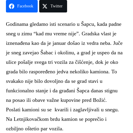
Facebook
Twitter
Godinama gledamo isti scenario u Šapcu, kada padne
sneg u zimu “kad mu vreme nije”. Gradska vlast je
iznenađena kao da je januar došao iz vedra neba. Juče
je sneg zavejao Šabac i okolinu, a grad je uspeo da na
ulice pošalje svega tri vozila za čišćenje, dok je oko
grada bilo raspoređeno jedva nekoliko kamiona. To
svakako nije bilo dovoljno da se grad stavi u
funkcionalno stanje i da građani Šapca danas stignu
na posao ili obave važne kupovine pred Božić.
Poslati kamioni su se kvarili i zaglavljivali u snegu.
Na Letnjikovačkom brdu kamion se poprečio i
ozbiljno oštetio par vozila.