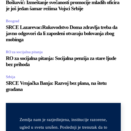
Bošković: Izmeštanje svečanosti promocije mladih oficira
je još jedan šamar režima Vojsci Srbije
Beograd
SRCE Lazarevac:Rukovodstvo Doma zdravlja treba da
javno odgovori da li zaposleni otvaraju bolovanja zbog
mobinga
RO za socijalna pitanja
RO za socijalna pitanja: Socijalna penzija za stare ljude
bez prihoda
Srbija
SRCE Vrnjačka Banja: Razvoj bez plana, na štetu
građana
Zemlja nam je razjedinjena, institucije razorene,
ugled u svetu urušen. Poslednji je trenutak da to