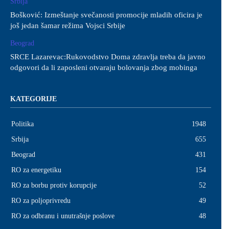
Srbija
Bošković: Izmeštanje svečanosti promocije mladih oficira je
još jedan šamar režima Vojsci Srbije
Beograd
SRCE Lazarevac:Rukovodstvo Doma zdravlja treba da javno
odgovori da li zaposleni otvaraju bolovanja zbog mobinga
KATEGORIJE
Politika
1948
Srbija
655
Beograd
431
RO za energetiku
154
RO za borbu protiv korupcije
52
RO za poljoprivredu
49
RO za odbranu i unutrašnje poslove
48