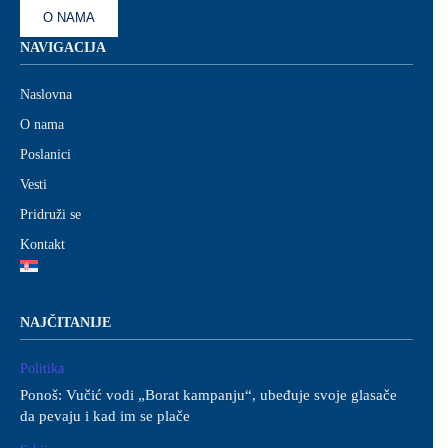
O NAMA
NAVIGACIJA
Naslovna
O nama
Poslanici
Vesti
Pridruži se
Kontakt
NAJČITANIJE
Politika
Ponoš: Vučić vodi „Borat kampanju“, ubeđuje svoje glasače
da pevaju i kad im se plače