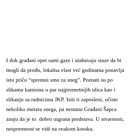
I dok građani opet sami gaze i utabavaju staze da bi
mogli da prođu, lokalna vlast već godinama ponavlja
istu priču “spremni smo za sneg”. Poznati su po
slikama kamiona u par najprometnijih ulica kao i
slikanju sa radnicima JKP. Isiti ti zaposleni, očiste
nekoliko metara snega, pa nestanu Građani Šapca
znaju da je to dobro uigrana predstava. U stvarnosti,
nespremnost se vidi na svakom koraku.