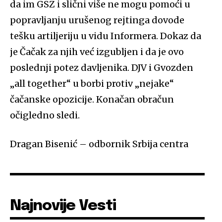
da im GSZ i slični više ne mogu pomoći u
popravljanju urušenog rejtinga dovode
tešku artiljeriju u vidu Informera. Dokaz da
je Čačak za njih već izgubljen i da je ovo
poslednji potez davljenika. DJV i Gvozden
„all together“ u borbi protiv „nejake“
čačanske opozicije. Konačan obračun
očigledno sledi.
Dragan Bisenić – odbornik Srbija centra
Najnovije Vesti