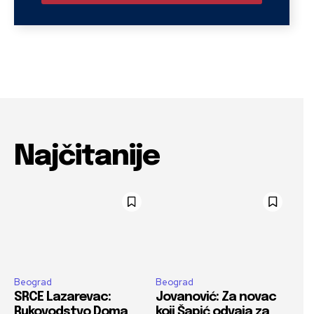
Najčitanije
Beograd
Beograd
SRCE Lazarevac:
Jovanović: Za novac
Rukovodstvo Doma
koji Šapić odvaja za