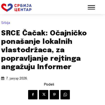
Srbija
SRCE Čačak: Očajničko
ponašanje lokalnih
vlastodržaca, za
popravljanje rejtinga
angažuju Informer
7. јануар 2026.
Podeli