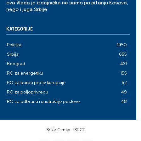
ova Vlada je izdajnička ne samo po pitanju Kosova,
nego i juga Srbije
KATEGORIJE
Politika
1950
Srbija
655
Beograd
431
RO za energetiku
155
RO za borbu protiv korupcije
52
RO za poljoprivredu
49
RO za odbranu i unutrašnje poslove
48
Srbijа Centar - SRCE