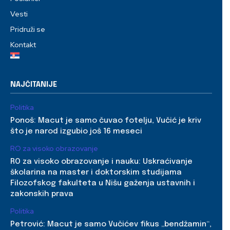
Vesti
Pridruži se
Kontakt
NAJČITANIJE
Politika
Ponoš: Macut je samo čuvao fotelju, Vučić je kriv
što je narod izgubio još 16 meseci
RO za visoko obrazovanje
RO za visoko obrazovanje i nauku: Uskraćivanje
školarina na master i doktorskim studijama
Filozofskog fakulteta u Nišu gaženja ustavnih i
zakonskih prava
Politika
Petrović: Macut je samo Vučićev fikus „bendžamin“,