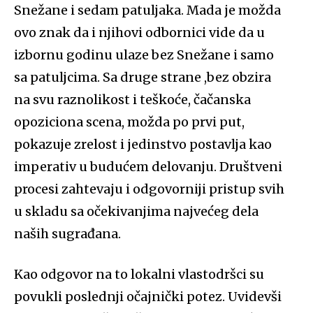
Snežane i sedam patuljaka. Mada je možda
ovo znak da i njihovi odbornici vide da u
izbornu godinu ulaze bez Snežane i samo
sa patuljcima. Sa druge strane ,bez obzira
na svu raznolikost i teškoće, čačanska
opoziciona scena, možda po prvi put,
pokazuje zrelost i jedinstvo postavlja kao
imperativ u budućem delovanju. Društveni
procesi zahtevaju i odgovorniji pristup svih
u skladu sa očekivanjima najvećeg dela
naših sugrađana.
Kao odgovor na to lokalni vlastodršci su
povukli poslednji očajnički potez. Uvidevši