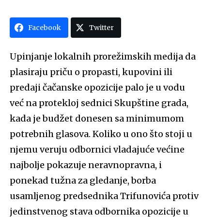
Facebook
Twitter
Upinjanje lokalnih prorežimskih medija da
plasiraju priču o propasti, kupovini ili
predaji čačanske opozicije palo je u vodu
već na protekloj sednici Skupštine grada,
kada je budžet donesen sa minimumom
potrebnih glasova. Koliko u ono što stoji u
njemu veruju odbornici vladajuće većine
najbolje pokazuje neravnopravna, i
ponekad tužna za gledanje, borba
usamljenog predsednika Trifunovića protiv
jedinstvenog stava odbornika opozicije u