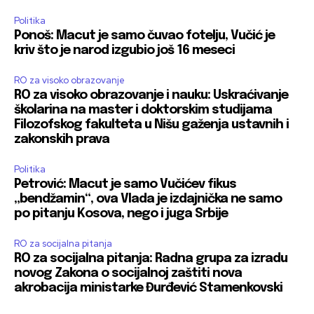
Politika
Ponoš: Macut je samo čuvao fotelju, Vučić je
kriv što je narod izgubio još 16 meseci
RO za visoko obrazovanje
RO za visoko obrazovanje i nauku: Uskraćivanje
školarina na master i doktorskim studijama
Filozofskog fakulteta u Nišu gaženja ustavnih i
zakonskih prava
Politika
Petrović: Macut je samo Vučićev fikus
„bendžamin“, ova Vlada je izdajnička ne samo
po pitanju Kosova, nego i juga Srbije
RO za socijalna pitanja
RO za socijalna pitanja: Radna grupa za izradu
novog Zakona o socijalnoj zaštiti nova
akrobacija ministarke Đurđević Stamenkovski