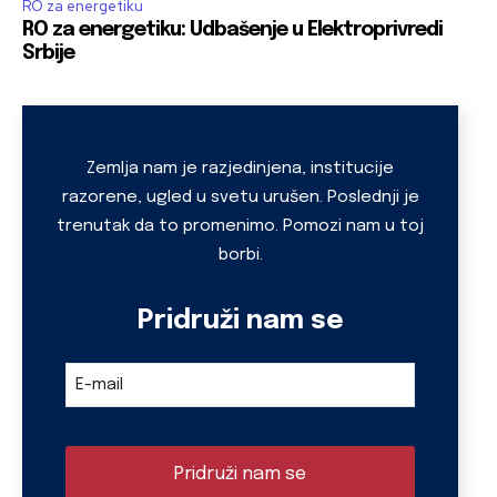
RO za energetiku
RO za energetiku: Udbašenje u Elektroprivredi
Srbije
Your
Website
*
Zemlja nam je razjedinjena, institucije
razorene, ugled u svetu urušen. Poslednji je
trenutak da to promenimo. Pomozi nam u toj
borbi.
Pridruži nam se
E-mail
Pridruži nam se