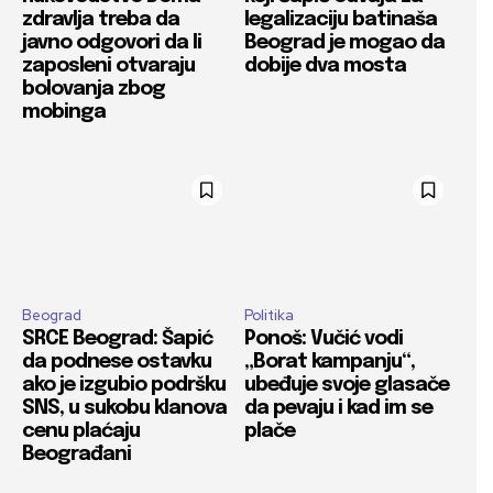
zdravlja treba da
legalizaciju batinaša
javno odgovori da li
Beograd je mogao da
zaposleni otvaraju
dobije dva mosta
bolovanja zbog
mobinga
Beograd
Politika
SRCE Beograd: Šapić
Ponoš: Vučić vodi
da podnese ostavku
„Borat kampanju“,
ako je izgubio podršku
ubeđuje svoje glasače
SNS, u sukobu klanova
da pevaju i kad im se
cenu plaćaju
plače
Beograđani