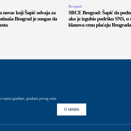
Beograd
a novac koji Šapić odvaja za
SRCE Beograd: Šapić da podne
batinaša Beograd je mogao da
ako je izgubio podršku SNS, u
osta
klanova cenu plaćaju Beograđa
vi njeni građani, građani prvog reda.
O NAMA