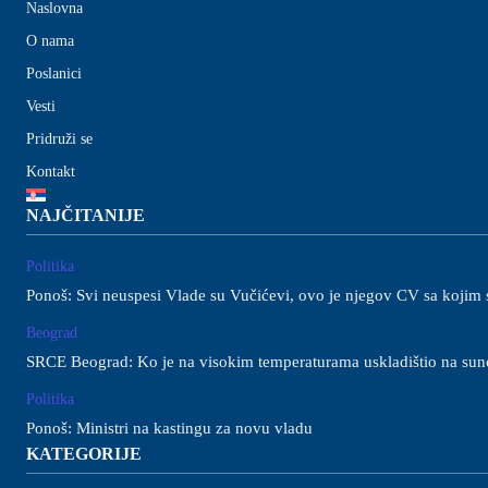
Naslovna
O nama
Poslanici
Vesti
Pridruži se
Kontakt
NAJČITANIJE
Politika
Ponoš: Svi neuspesi Vlade su Vučićevi, ovo je njegov CV sa kojim 
Beograd
SRCE Beograd: Ko je na visokim temperaturama uskladištio na sunc
Politika
Ponoš: Ministri na kastingu za novu vladu
KATEGORIJE