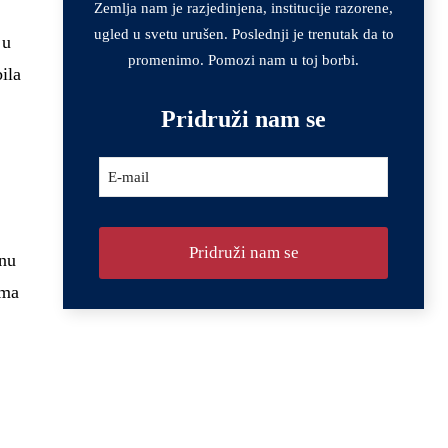
Zemlja nam je razjedinjena, institucije razorene,
ugled u svetu urušen. Poslednji je trenutak da to
 u
promenimo. Pomozi nam u toj borbi.
ila
Pridruži nam se
Email
*
E-mail
Pridruži nam se
inu
ima