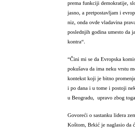
prema funkciji demokratije, s
jasno, a pretpostavljam i evro
niz, onda ovde vladavina prava
poslednjih godina umesto da ja
kontra“.
“Čini mi se da Evropska komisi
pokušava da ima neku vrstu mos
kontekst koji je bitno promenj
i po dana i u tome i postoji nek
u Beogradu, upravo zbog toga 
Govoreći o sastanku lidera ze
Koštom, Brkić je naglasio da ć