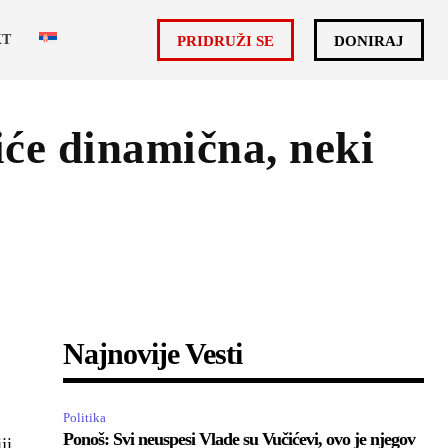
KT
PRIDRUŽI SE
DONIRAJ
iće dinamična, neki
Najnovije Vesti
Politika
Ponoš: Svi neuspesi Vlade su Vučićevi, ovo je njegov
ji