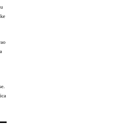
ju
ske
vao
ga
se.
ica