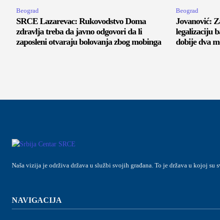
Beograd
Beograd
SRCE Lazarevac: Rukovodstvo Doma
Jovanović: Z
zdravlja treba da javno odgovori da li
legalizaciju 
zaposleni otvaraju bolovanja zbog mobinga
dobije dva m
Naša vizija je održiva država u službi svojih građana. To je država u kojoj su s
NAVIGACIJA