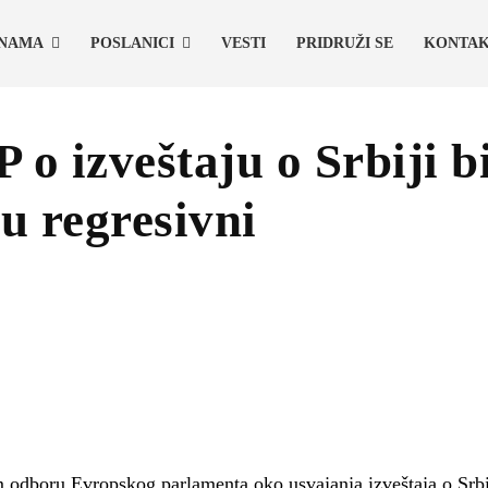
 NAMA
POSLANICI
VESTI
PRIDRUŽI SE
KONTA
 o izveštaju o Srbiji b
u regresivni
 odboru Evropskog parlamenta oko usvajanja izveštaja o Srbi