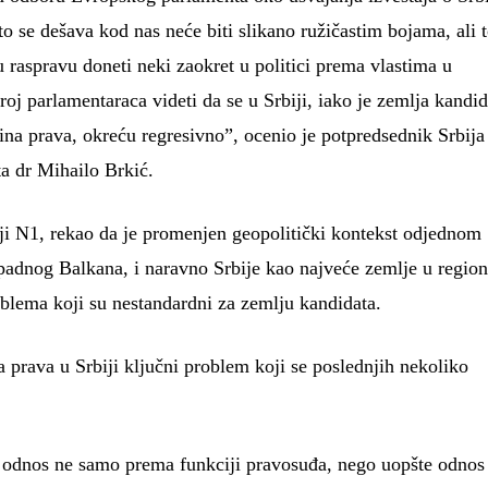
o se dešava kod nas neće biti slikano ružičastim bojama, ali 
u raspravu doneti neki zaokret u politici prema vlastima u
oj parlamentaraca videti da se u Srbiji, iako je zemlja kandid
vina prava, okreću regresivno”, ocenio je potpredsednik Srbija
a dr Mihailo Brkić.
iji N1, rekao da je promenjen geopolitički kontekst odjednom
apadnog Balkana, i naravno Srbije kao najveće zemlje u region
roblema koji su nestandardni za zemlju kandidata.
a prava u Srbiji ključni problem koji se poslednjih nekoliko
 odnos ne samo prema funkciji pravosuđa, nego uopšte odnos