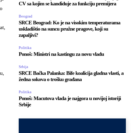
CV sa kojim se kandiduje za funkciju premijera
to
Beograd
SRCE Beograd: Ko je na visokim temperaturama
at,
uskladištio na suncu pružne pragove, koji su
zapaljivi?
Politika
Ponoš: Ministri na kastingu za novu vladu
Srbija
u,
SRCE Bačka Palanka: Bife koalicija gladna vlasti, a
žedna sokova o trošku građana
Politika
Ponoš: Macutova vlada je najgora u novijoj istoriji
Srbije