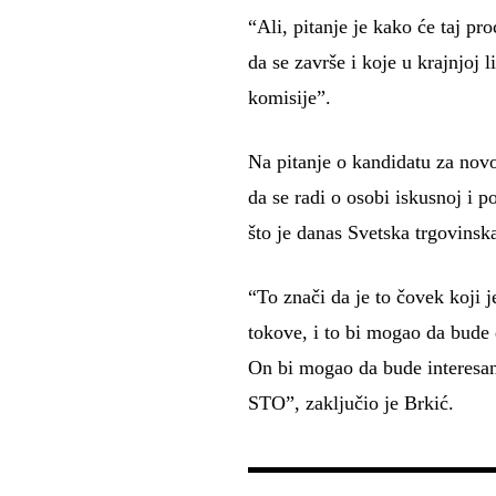
“Ali, pitanje je kako će taj pro
da se završe i koje u krajnjoj 
komisije”.
Na pitanje o kandidatu za nov
da se radi o osobi iskusnoj i 
što je danas Svetska trgovinsk
“To znači da je to čovek koji 
tokove, i to bi mogao da bude
On bi mogao da bude interesant
STO”, zaključio je Brkić.