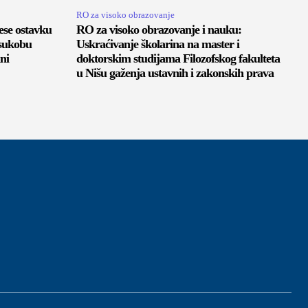
RO za visoko obrazovanje
se ostavku
RO za visoko obrazovanje i nauku:
 sukobu
Uskraćivanje školarina na master i
ni
doktorskim studijama Filozofskog fakulteta
u Nišu gaženja ustavnih i zakonskih prava