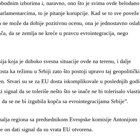
lobodnim izborima i, naravno, ono što je svima ovde belodano
parlamentarcima, to je pitanje korupcije. Kad se to sve poveže
 ne može da dobije pozitivnu ocenu, ona je jednostavno oslab
ča, da se zemlja ne kreće u pravcu evrointegracija, nego
ja koja je duboko svesna situacije ovde na terenu, i dalje
ta ka režimu u Srbiji zato što postoji upravo taj geopolitički
en. Stvari su se za EU dosta iskomplikovale u poslednjih god
i signal da se toleriše nešto što se inače ne bi tolerisalo vlast
da se ne bi izgubila kopča sa evrointegracijama Srbije”.
malja regiona sa predsednikom Evropske komisije Antonijom
e on dati signal da su vrata EU otvorena.