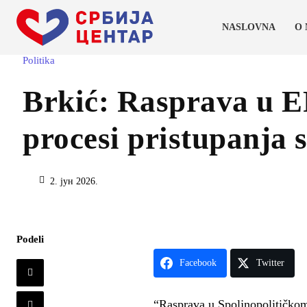
NASLOVNA
O
Politika
Brkić: Rasprava u EP
procesi pristupanja s
2. јун 2026.
Podeli
Facebook
Twitter
“Rasprava u Spoljnopolitičkom