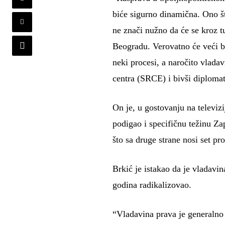
biće sigurno dinamična. Ono št
ne znači nužno da će se kroz t
Beogradu. Verovatno će veći br
neki procesi, a naročito vlada
centra (SRCE) i bivši diplomat
On je, u gostovanju na televiz
podigao i specifičnu težinu Z
što sa druge strane nosi set p
Brkić je istakao da je vladavin
godina radikalizovao.
“Vladavina prava je generalno