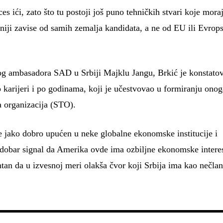
ces ići, zato što tu postoji još puno tehničkih stvari koje mora
liniji zavise od samih zemalja kandidata, a ne od EU ili Evrop
og ambasadora SAD u Srbiji Majklu Jangu, Brkić je konstato
po karijeri i po godinama, koji je učestvovao u formiranju ono
a organizacija (STO).
je jako dobro upućen u neke globalne ekonomske institucije i
 dobar signal da Amerika ovde ima ozbiljne ekonomske intere
an da u izvesnoj meri olakša čvor koji Srbija ima kao nečlan