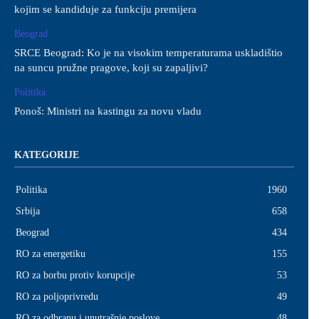
kojim se kandiduje za funkciju premijera
Beograd
SRCE Beograd: Ko je na visokim temperaturama uskladištio
na suncu pružne pragove, koji su zapaljivi?
Politika
Ponoš: Ministri na kastingu za novu vladu
KATEGORIJE
Politika
1960
Srbija
658
Beograd
434
RO za energetiku
155
RO za borbu protiv korupcije
53
RO za poljoprivredu
49
RO za odbranu i unutrašnje poslove
48