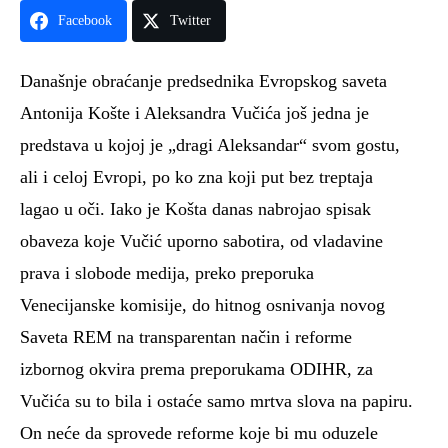
Facebook
Twitter
Današnje obraćanje predsednika Evropskog saveta
Antonija Košte i Aleksandra Vučića još jedna je
predstava u kojoj je „dragi Aleksandar“ svom gostu,
ali i celoj Evropi, po ko zna koji put bez treptaja
lagao u oči. Iako je Košta danas nabrojao spisak
obaveza koje Vučić uporno sabotira, od vladavine
prava i slobode medija, preko preporuka
Venecijanske komisije, do hitnog osnivanja novog
Saveta REM na transparentan način i reforme
izbornog okvira prema preporukama ODIHR, za
Vučića su to bila i ostaće samo mrtva slova na papiru.
On neće da sprovede reforme koje bi mu oduzele