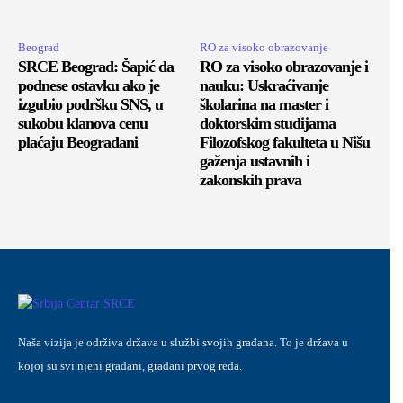
Beograd
RO za visoko obrazovanje
SRCE Beograd: Šapić da
RO za visoko obrazovanje i
podnese ostavku ako je
nauku: Uskraćivanje
izgubio podršku SNS, u
školarina na master i
sukobu klanova cenu
doktorskim studijama
plaćaju Beograđani
Filozofskog fakulteta u Nišu
gaženja ustavnih i
zakonskih prava
Naša vizija je održiva država u službi svojih građana. To je država u
kojoj su svi njeni građani, građani prvog reda.