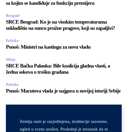
sa kojim se kandiduje za funkciju premijera
Beograd
SRCE Beograd: Ko je na visokim temperaturama
uskladištio na suncu pružne pragove, koji su zapaljivi?
Politika
Ponoš: Ministri na kastingu za novu vladu
Srbija
SRCE Bačka Palanka: Bife koalicija gladna vlasti, a
žedna sokova o trošku građana
Politika
Ponoš: Macutova vlada je najgora u novijoj istoriji Srbije
Zemlja nam je razjedinjena, institucije razorene,
ugled u svetu urušen. Poslednji je trenutak da to