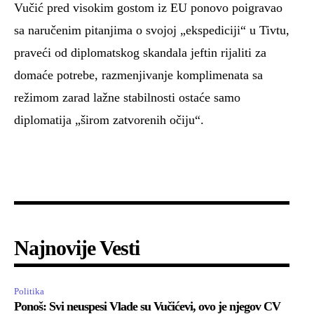
Vučić pred visokim gostom iz EU ponovo poigravao
sa naručenim pitanjima o svojoj „ekspediciji“ u Tivtu,
praveći od diplomatskog skandala jeftin rijaliti za
domaće potrebe, razmenjivanje komplimenata sa
režimom zarad lažne stabilnosti ostaće samo
diplomatija „širom zatvorenih očiju“.
Najnovije Vesti
Politika
Ponoš: Svi neuspesi Vlade su Vučićevi, ovo je njegov CV