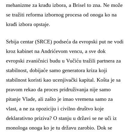
mehanizme za krađu izbora, a Brisel to zna. Ne može
se tražiti reforma izbornog procesa od onoga ko na
krađi izbora opstaje.
Srbija centar (SRCE) podseća da evropski put ne vodi
kroz kabinet na Andrićevom vencu, a sve dok
evropski zvaničnici budu u Vučiću tražili partnera za
stabilnost, dobijaće samo generatora kriza koji
stabilnost koristi kao ucenjivački kapital. Košta je sa
pravom rekao da proces pridruživanja nije samo
pitanje Vlade, ali zašto je imao vremena samo za
vlast, a ne za opoziciju i civilno društvo koje
deklarativno priziva? O stanju u državi se ne uči iz
monologa onoga ko je tu državu zarobio. Dok se