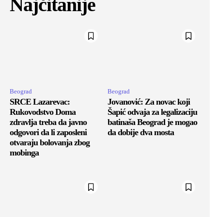
Najčitanije
Beograd
Beograd
SRCE Lazarevac:
Jovanović: Za novac koji
Rukovodstvo Doma
Šapić odvaja za legalizaciju
zdravlja treba da javno
batinaša Beograd je mogao
odgovori da li zaposleni
da dobije dva mosta
otvaraju bolovanja zbog
mobinga