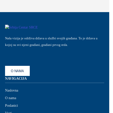
Naša vizija je održiva država u službi svojih građana. To je država u
kojoj su svi njeni građani, građani prvog reda.
O NAMA
NAVIGACIJA
Naslovna
O nama
Poslanici