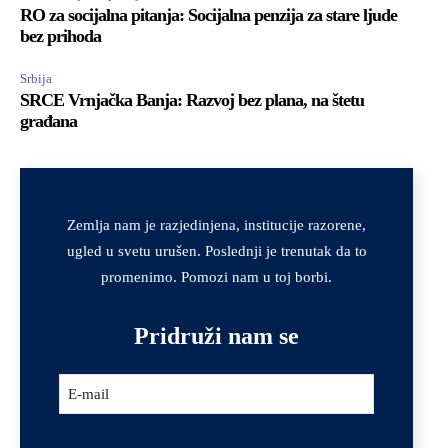
RO za socijalna pitanja: Socijalna penzija za stare ljude
bez prihoda
Srbija
SRCE Vrnjačka Banja: Razvoj bez plana, na štetu
građana
Zemlja nam je razjedinjena, institucije razorene,
ugled u svetu urušen. Poslednji je trenutak da to
promenimo. Pomozi nam u toj borbi.
Pridruži nam se
E-mail