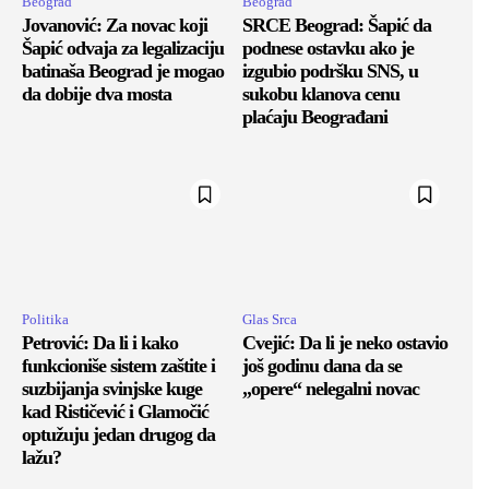
Beograd
Beograd
Jovanović: Za novac koji
SRCE Beograd: Šapić da
Šapić odvaja za legalizaciju
podnese ostavku ako je
batinaša Beograd je mogao
izgubio podršku SNS, u
da dobije dva mosta
sukobu klanova cenu
plaćaju Beograđani
Politika
Glas Srca
Petrović: Da li i kako
Cvejić: Da li je neko ostavio
funkcioniše sistem zaštite i
još godinu dana da se
suzbijanja svinjske kuge
„opere“ nelegalni novac
kad Rističević i Glamočić
optužuju jedan drugog da
lažu?