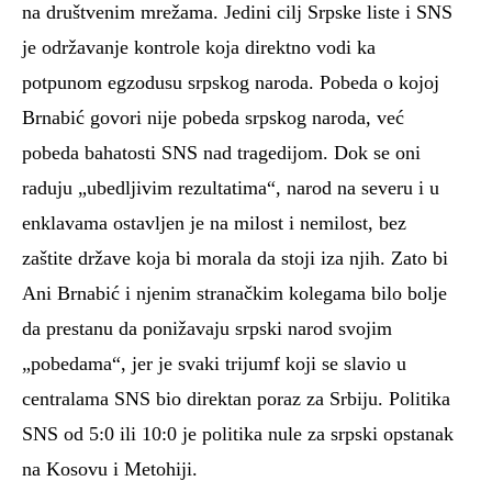
na društvenim mrežama. Jedini cilj Srpske liste i SNS
je održavanje kontrole koja direktno vodi ka
potpunom egzodusu srpskog naroda. Pobeda o kojoj
Brnabić govori nije pobeda srpskog naroda, već
pobeda bahatosti SNS nad tragedijom. Dok se oni
raduju „ubedljivim rezultatima“, narod na severu i u
enklavama ostavljen je na milost i nemilost, bez
zaštite države koja bi morala da stoji iza njih. Zato bi
Ani Brnabić i njenim stranačkim kolegama bilo bolje
da prestanu da ponižavaju srpski narod svojim
„pobedama“, jer je svaki trijumf koji se slavio u
centralama SNS bio direktan poraz za Srbiju. Politika
SNS od 5:0 ili 10:0 je politika nule za srpski opstanak
na Kosovu i Metohiji.