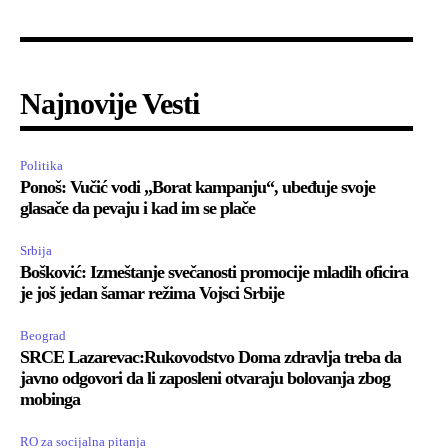
Najnovije Vesti
Politika
Ponoš: Vučić vodi „Borat kampanju“, ubeđuje svoje
glasače da pevaju i kad im se plače
Srbija
Bošković: Izmeštanje svečanosti promocije mladih oficira
je još jedan šamar režima Vojsci Srbije
Beograd
SRCE Lazarevac:Rukovodstvo Doma zdravlja treba da
javno odgovori da li zaposleni otvaraju bolovanja zbog
mobinga
RO za socijalna pitanja