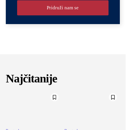
Pridruži nam se
Company
Name
*
Najčitanije