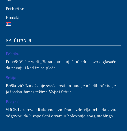
Vesti
Pridruži se
Kontakt
NAJČITANIJE
Politika
Ponoš: Vučić vodi „Borat kampanju“, ubeđuje svoje glasače
da pevaju i kad im se plače
Srbija
Bošković: Izmeštanje svečanosti promocije mladih oficira je
još jedan šamar režima Vojsci Srbije
Beograd
SRCE Lazarevac:Rukovodstvo Doma zdravlja treba da javno
odgovori da li zaposleni otvaraju bolovanja zbog mobinga