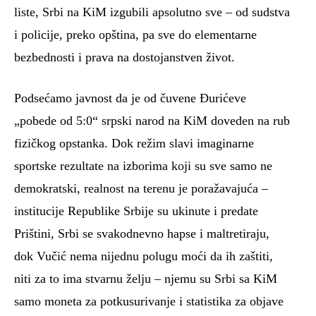
liste, Srbi na KiM izgubili apsolutno sve – od sudstva
i policije, preko opština, pa sve do elementarne
bezbednosti i prava na dostojanstven život.
Podsećamo javnost da je od čuvene Đurićeve
„pobede od 5:0“ srpski narod na KiM doveden na rub
fizičkog opstanka. Dok režim slavi imaginarne
sportske rezultate na izborima koji su sve samo ne
demokratski, realnost na terenu je poražavajuća –
institucije Republike Srbije su ukinute i predate
Prištini, Srbi se svakodnevno hapse i maltretiraju,
dok Vučić nema nijednu polugu moći da ih zaštiti,
niti za to ima stvarnu želju – njemu su Srbi sa KiM
samo moneta za potkusurivanje i statistika za objave