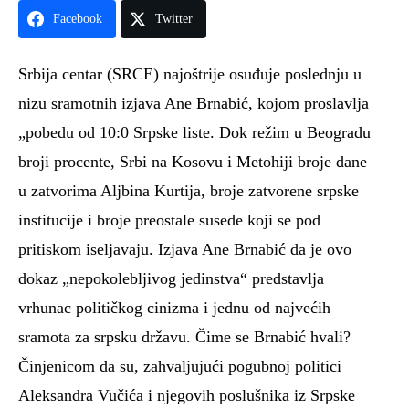
Facebook
Twitter
Srbija centar (SRCE) najoštrije osuđuje poslednju u
nizu sramotnih izjava Ane Brnabić, kojom proslavlja
„pobedu od 10:0 Srpske liste. Dok režim u Beogradu
broji procente, Srbi na Kosovu i Metohiji broje dane
u zatvorima Aljbina Kurtija, broje zatvorene srpske
institucije i broje preostale susede koji se pod
pritiskom iseljavaju. Izjava Ane Brnabić da je ovo
dokaz „nepokolebljivog jedinstva“ predstavlja
vrhunac političkog cinizma i jednu od najvećih
sramota za srpsku državu. Čime se Brnabić hvali?
Činjenicom da su, zahvaljujući pogubnoj politici
Aleksandra Vučića i njegovih poslušnika iz Srpske