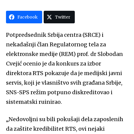
Facebook
Twitter
Potpredsednik Srbija centra (SRCE) i
nekadašnji član Regulatornog tela za
elektronske medije (REM) prof. dr Slobodan
Cvejić ocenio je da konkurs za izbor
direktora RTS pokazuje da je medijski javni
servis, koji je vlasništvo svih građana Srbije,
SNS-SPS režim potpuno diskreditovao i
sistematski ruinirao.
„Nedovoljni su bili pokušaji dela zaposlenih
da zaštite kredibilitet RTS, ovi nejaki