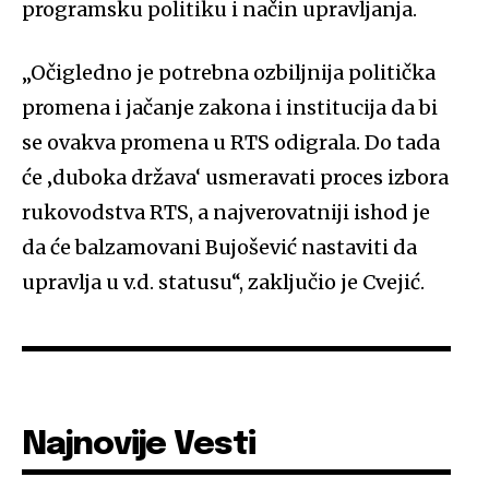
programsku politiku i način upravljanja.
„Očigledno je potrebna ozbiljnija politička
promena i jačanje zakona i institucija da bi
se ovakva promena u RTS odigrala. Do tada
će ‚duboka država‘ usmeravati proces izbora
rukovodstva RTS, a najverovatniji ishod je
da će balzamovani Bujošević nastaviti da
upravlja u v.d. statusu“, zaključio je Cvejić.
Najnovije Vesti