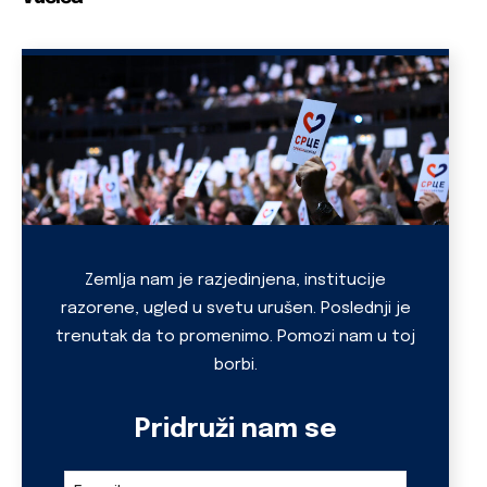
Email
*
Zemlja nam je razjedinjena, institucije
razorene, ugled u svetu urušen. Poslednji je
trenutak da to promenimo. Pomozi nam u toj
borbi.
Pridruži nam se