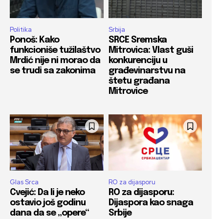
Politika
Srbija
Ponoš: Kako
SRCE Sremska
funkcioniše tužilaštvo
Mitrovica: Vlast guši
Mrdić nije ni morao da
konkurenciju u
se trudi sa zakonima
građevinarstvu na
štetu građana
Mitrovice
Glas Srca
RO za dijasporu
Cvejić: Da li je neko
RO za dijasporu:
ostavio još godinu
Dijaspora kao snaga
dana da se „opere“
Srbije