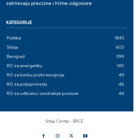
zahtevaju precizne i hitne odgovore
KATEGORIJE
Politika
1843
Srbija
603
Beograd
399
RO za energetiku
140
RO za borbu protiv korupcije
49
RO za poljoprivredu
46
RO za odbranu i unutrašnje poslove
44
Srbijа Centar - SRCE