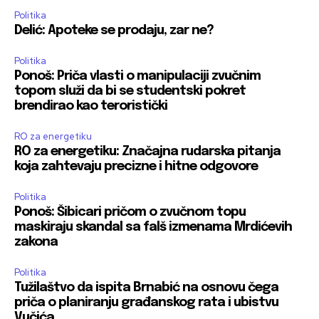
Politika
Delić: Apoteke se prodaju, zar ne?
Politika
Ponoš: Priča vlasti o manipulaciji zvučnim
topom služi da bi se studentski pokret
brendirao kao teroristički
RO za energetiku
RO za energetiku: Značajna rudarska pitanja
koja zahtevaju precizne i hitne odgovore
Politika
Ponoš: Šibicari pričom o zvučnom topu
maskiraju skandal sa falš izmenama Mrdićevih
zakona
Politika
Tužilaštvo da ispita Brnabić na osnovu čega
priča o planiranju građanskog rata i ubistvu
Vučića