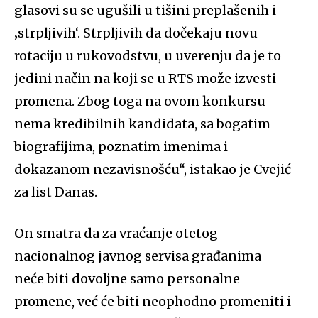
glasovi su se ugušili u tišini preplašenih i
‚strpljivih‘. Strpljivih da dočekaju novu
rotaciju u rukovodstvu, u uverenju da je to
jedini način na koji se u RTS može izvesti
promena. Zbog toga na ovom konkursu
nema kredibilnih kandidata, sa bogatim
biografijima, poznatim imenima i
dokazanom nezavisnošću“, istakao je Cvejić
za list Danas.
On smatra da za vraćanje otetog
nacionalnog javnog servisa građanima
neće biti dovoljne samo personalne
promene, već će biti neophodno promeniti i