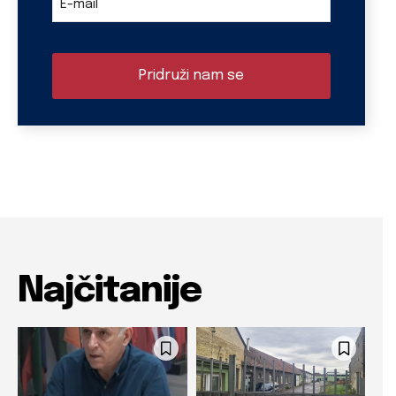
E-mail
Pridruži nam se
Najčitanije