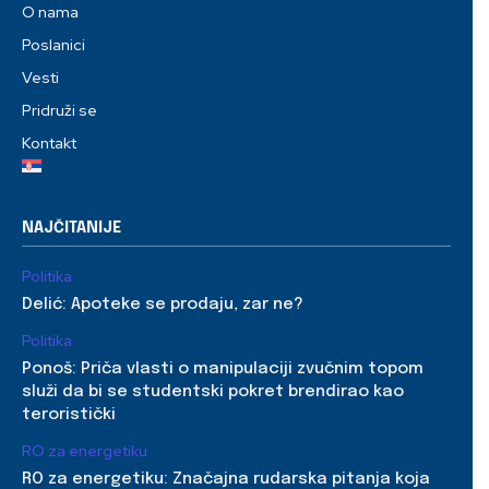
O nama
Poslanici
Vesti
Pridruži se
Kontakt
NAJČITANIJE
Politika
Delić: Apoteke se prodaju, zar ne?
Politika
Ponoš: Priča vlasti o manipulaciji zvučnim topom
služi da bi se studentski pokret brendirao kao
teroristički
RO za energetiku
RO za energetiku: Značajna rudarska pitanja koja