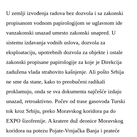
U zemlji izvođenja radova bez dozvola i sa zakonski
propisanom vodnom papirologijom se uglavnom ide
vanzakonski unazad umesto zakonski unapred. U
sistemu izdavanja vodnih uslova, dozvola za
eksploataciju, upotrebnih dozvola za objekte i ostale
zakonski propisane papirologije za koje je Direkcija
zadužena vlada strahovito kašnjenje. Ali pošto Srbija
ne sme da stane, kako to preobučeni radikali
proklamuju, onda se sva dokumenta najčešće izdaju
unazad, retroaktivno. Počev od trase gasovoda Turski
tok kroz Srbiju, preko Moravskog koridora pa do
EXPO šizofrenije. A kratere duž deonice Moravskog
koridora na potezu Pojate-Vrnjačka Banja i prateće