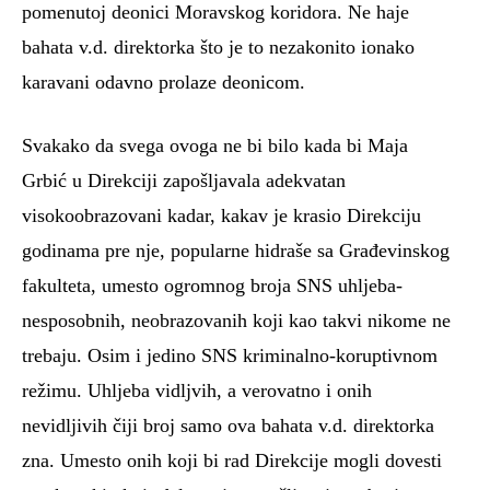
pomenutoj deonici Moravskog koridora. Ne haje
bahata v.d. direktorka što je to nezakonito ionako
karavani odavno prolaze deonicom.
Svakako da svega ovoga ne bi bilo kada bi Maja
Grbić u Direkciji zapošljavala adekvatan
visokoobrazovani kadar, kakav je krasio Direkciju
godinama pre nje, popularne hidraše sa Građevinskog
fakulteta, umesto ogromnog broja SNS uhljeba-
nesposobnih, neobrazovanih koji kao takvi nikome ne
trebaju. Osim i jedino SNS kriminalno-koruptivnom
režimu. Uhljeba vidljvih, a verovatno i onih
nevidljivih čiji broj samo ova bahata v.d. direktorka
zna. Umesto onih koji bi rad Direkcije mogli dovesti