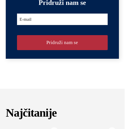
Pridruži nam se
Company
E-mail
Name
*
Pridruži nam se
Najčitanije