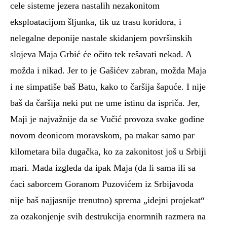
cele sisteme jezera nastalih nezakonitom
eksploatacijom šljunka, tik uz trasu koridora, i
nelegalne deponije nastale skidanjem površinskih
slojeva Maja Grbić će očito tek rešavati nekad. A
možda i nikad. Jer to je Gašićev zabran, možda Maja
i ne simpatiše baš Batu, kako to čaršija šapuće. I nije
baš da čaršija neki put ne ume istinu da ispriča. Jer,
Maji je najvažnije da se Vučić provoza svake godine
novom deonicom moravskom, pa makar samo par
kilometara bila dugačka, ko za zakonitost još u Srbiji
mari. Mada izgleda da ipak Maja (da li sama ili sa
ćaci saborcem Goranom Puzovićem iz Srbijavoda
nije baš najjasnije trenutno) sprema „idejni projekat“
za ozakonjenje svih destrukcija enormnih razmera na