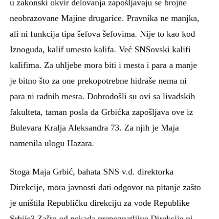
u zakonski okvir delovanja zapošljavaju se brojne
neobrazovane Majine drugarice. Pravnika ne manjka,
ali ni funkcija tipa šefova šefovima. Nije to kao kod
Iznoguda, kalif umesto kalifa. Već SNSovski kalifi
kalifima. Za uhljebe mora biti i mesta i para a manje
je bitno što za one prekopotrebne hidraše nema ni
para ni radnih mesta. Dobrodošli su ovi sa livadskih
fakulteta, taman posla da Grbićka zapošljava ove iz
Bulevara Kralja Aleksandra 73. Za njih je Maja
namenila ulogu Hazara.
Stoga Maja Grbić, bahata SNS v.d. direktorka
Direkcije, mora javnosti dati odgovor na pitanje zašto
je uništila Republičku direkciju za vode Republike
Srbije? Zašto od nekada prepoznatljive Direkcije ni