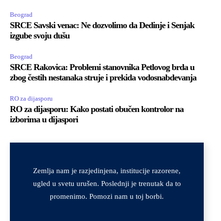
Beograd
SRCE Savski venac: Ne dozvolimo da Dedinje i Senjak
izgube svoju dušu
Beograd
SRCE Rakovica: Problemi stanovnika Petlovog brda u
zbog čestih nestanaka struje i prekida vodosnabdevanja
RO za dijasporu
RO za dijasporu: Kako postati obučen kontrolor na
izborima u dijaspori
Zemlja nam je razjedinjena, institucije razorene,
ugled u svetu urušen. Poslednji je trenutak da to
promenimo. Pomozi nam u toj borbi.