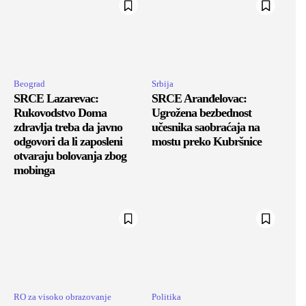
Beograd
Srbija
SRCE Lazarevac:
SRCE Aranđelovac:
Rukovodstvo Doma
Ugrožena bezbednost
zdravlja treba da javno
učesnika saobraćaja na
odgovori da li zaposleni
mostu preko Kubršnice
otvaraju bolovanja zbog
mobinga
RO za visoko obrazovanje
Politika