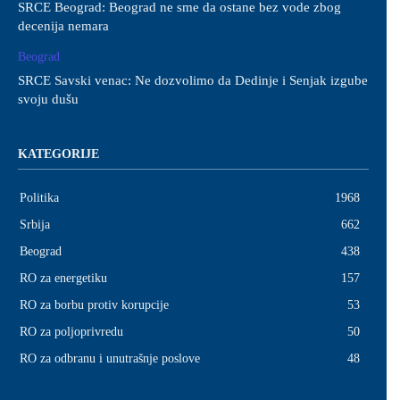
SRCE Beograd: Beograd ne sme da ostane bez vode zbog
decenija nemara
Beograd
SRCE Savski venac: Ne dozvolimo da Dedinje i Senjak izgube
svoju dušu
KATEGORIJE
Politika
1968
Srbija
662
Beograd
438
RO za energetiku
157
RO za borbu protiv korupcije
53
RO za poljoprivredu
50
RO za odbranu i unutrašnje poslove
48