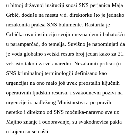
u bitnoj državnoj insituciji snosi SNS perjanica Maja
Grbić, doduše na mestu v.d. direktorke što je jednako
nezakonita praksa SNS bulumente. Rasturila je
Grbićka ovu instituciju svojim neznanjem i bahatošću
u paramparčad, do temelja. Suvišno je napominjati da
je voda globalno svetski resurs broj jedan kako za 21.
vek isto tako i za vek naredni. Nezakoniti pritisci (u
SNS kriminalnoj terminologiji definisano kao
urgencija) na ono malo još uvek preostalih ključnih
operativnih ljudskih resursa, i svakodnevni pozivi na
urgencije iz nadležnog Ministarstva a po pravilu
neretko i direktno od SNS moćnika-naravno sve uz
Majino znanje i odobravanje, su svakodnevica pakla
u kojem su se našli.