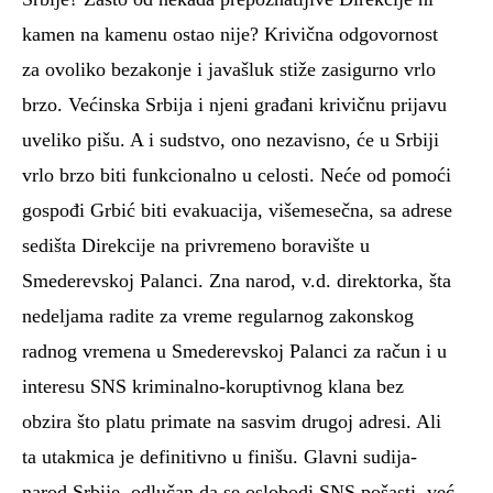
kamen na kamenu ostao nije? Krivična odgovornost
za ovoliko bezakonje i javašluk stiže zasigurno vrlo
brzo. Većinska Srbija i njeni građani krivičnu prijavu
uveliko pišu. A i sudstvo, ono nezavisno, će u Srbiji
vrlo brzo biti funkcionalno u celosti. Neće od pomoći
gospođi Grbić biti evakuacija, višemesečna, sa adrese
sedišta Direkcije na privremeno boravište u
Smederevskoj Palanci. Zna narod, v.d. direktorka, šta
nedeljama radite za vreme regularnog zakonskog
radnog vremena u Smederevskoj Palanci za račun i u
interesu SNS kriminalno-koruptivnog klana bez
obzira što platu primate na sasvim drugoj adresi. Ali
ta utakmica je definitivno u finišu. Glavni sudija-
narod Srbije, odlučan da se oslobodi SNS pošasti, već