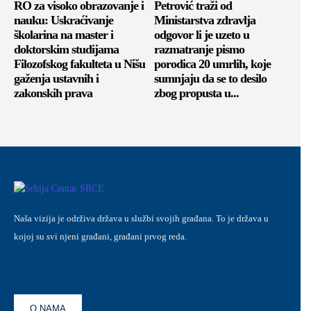
RO za visoko obrazovanje i
Petrović traži od
nauku: Uskraćivanje
Ministarstva zdravlja
školarina na master i
odgovor li je uzeto u
doktorskim studijama
razmatranje pismo
Filozofskog fakulteta u Nišu
porodica 20 umrlih, koje
gaženja ustavnih i
sumnjaju da se to desilo
zakonskih prava
zbog propusta u...
Naša vizija je održiva država u službi svojih građana. To je država u
kojoj su svi njeni građani, građani prvog reda.
O NAMA