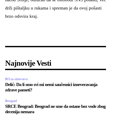
drži pištaljku u rukama i spreman je da ovoj pošasti
brzo odsvira kraj.
Najnovije Vesti
RO za zdravstvo
Delić: Da li smo svi mi nemi saučesnici izneveravanja
zdrave pameti?
Beograd
SRCE Beograd: Beograd ne sme da ostane bez vode zbog
decenija nemara