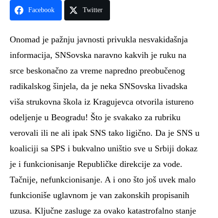
Facebook
Twitter
Onomad je pažnju javnosti privukla nesvakidašnja
informacija, SNSovska naravno kakvih je ruku na
srce beskonačno za vreme napredno preobučenog
radikalskog šinjela, da je neka SNSovska livadska
viša strukovna škola iz Kragujevca otvorila istureno
odeljenje u Beogradu! Što je svakako za rubriku
verovali ili ne ali ipak SNS tako ligično. Da je SNS u
koaliciji sa SPS i bukvalno uništio sve u Srbiji dokaz
je i funkcionisanje Republičke direkcije za vode.
Tačnije, nefunkcionisanje. A i ono što još uvek malo
funkcioniše uglavnom je van zakonskih propisanih
uzusa. Ključne zasluge za ovako katastrofalno stanje