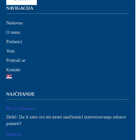
NAVIGACIJA
Naslovna
O nama
Poslanici
Vesti
Pridruži se
Kontakt
NAJČITANIJE
RO za zdravstvo
Delić: Da li smo svi mi nemi saučesnici izneveravanja zdrave
pameti?
Beograd