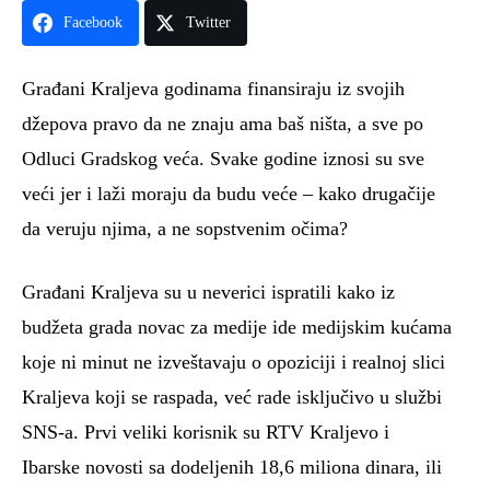
Facebook
Twitter
Građani Kraljeva godinama finansiraju iz svojih
džepova pravo da ne znaju ama baš ništa, a sve po
Odluci Gradskog veća. Svake godine iznosi su sve
veći jer i laži moraju da budu veće – kako drugačije
da veruju njima, a ne sopstvenim očima?
Građani Kraljeva su u neverici ispratili kako iz
budžeta grada novac za medije ide medijskim kućama
koje ni minut ne izveštavaju o opoziciji i realnoj slici
Kraljeva koji se raspada, već rade isključivo u službi
SNS-a. Prvi veliki korisnik su RTV Kraljevo i
Ibarske novosti sa dodeljenih 18,6 miliona dinara, ili