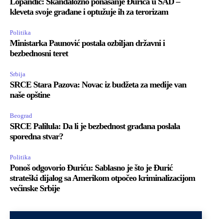
Lopandić: Skandalozno ponašanje Đurića u SAD –
kleveta svoje građane i optužuje ih za terorizam
Politika
Ministarka Paunović postala ozbiljan državni i
bezbednosni teret
Srbija
SRCE Stara Pazova: Novac iz budžeta za medije van
naše opštine
Beograd
SRCE Palilula: Da li je bezbednost građana poslala
sporedna stvar?
Politika
Ponoš odgovorio Đuriću: Sablasno je što je Đurić
strateški dijalog sa Amerikom otpočeo kriminalizacijom
većinske Srbije
Website