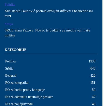
Politika
Ministarka Paunović postala ozbiljan državni i bezbednosni
teret
Srbija
SRCE Stara Pazova: Novac iz budžeta za medije van naše
opštine
KATEGORIJE
Politika
1933
Srbija
643
Beograd
422
RO za energetiku
151
RO za borbu protiv korupcije
52
RO za odbranu i unutrašnje poslove
47
RO za poljoprivredu
46