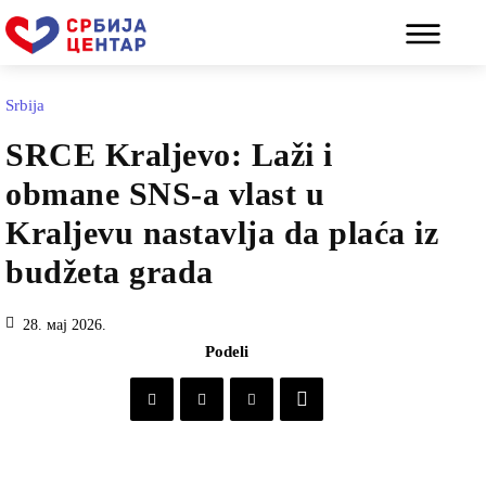
Srbija
SRCE Kraljevo: Laži i
obmane SNS-a vlast u
Kraljevu nastavlja da plaća iz
budžeta grada
28. мај 2026.
Podeli