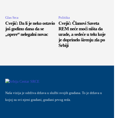
Glas Srca
Politika
Cvejić: Da li je neko ostavio
Cvejić: Članovi Saveta
još godinu dana da se
REM neće moći ništa da
„opere“ nelegalni novac
urade, a sedeće u telu koje
je doprinelo širenju zla po
Srbiji
Naša vizija je održiva država u službi svojih građana. To je država u
kojoj su svi njeni građani, građani prvog reda.