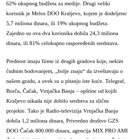
62% ukupnog budžeta za medije. Drugi veliki
korisnik je Melos DOO Kraljevo, kojem je dodeljeno
5,7 miliona dinara, ili 19% ukupnog budžeta.
Zajedno su ova dva korisnika dobila 24,3 miliona
dinara, ili 81% celokupno raspoređenih sredstava.
Prednost imaju firme iz drugih gradova koje, nekim
čudnim bodovanjem, „bolje znaju“ da izveštavaju o
našem gradu, a uvek su u pitanju iste kuće. Telegraf,
Borča, Čačak, Vrnjačka Banja – opštine od kojih
Kraljevo nikada nije dobilo sredstva za slične
projekte. Tako je Radio-televizija Vrnjačka Banja
dobila 1,2 miliona dinara, Privredno društvo GZS
DOO Čačak 800.000 dinara, agencija MIX PRO AMI