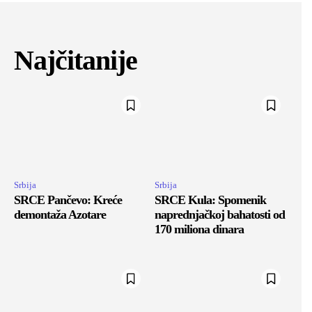
Najčitanije
Srbija
Srbija
SRCE Pančevo: Kreće
SRCE Kula: Spomenik
demontaža Azotare
naprednjačkoj bahatosti od
170 miliona dinara