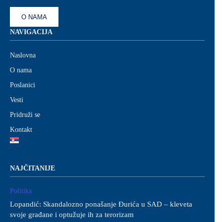
O NAMA
NAVIGACIJA
Naslovna
O nama
Poslanici
Vesti
Pridruži se
Kontakt
NAJČITANIJE
Politika
Lopandić: Skandalozno ponašanje Đurića u SAD – kleveta
svoje građane i optužuje ih za terorizam