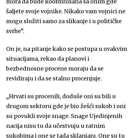
mora da bude koordinisana sa onim gde
šaljete svoje vojnike. Nikako vam vojnici ne
mogu služiti samo za slikanje i u političke
svrhe“.
On je, na pitanje kako se postupa u ovakvim
situacijama, rekao da planovi i
bezbednosne procene moraju
da se
revidiraju i da se stalno procenjuje.
„
Hrvati su procenili, doduše oni su bili u
drugom sektoru gde je bio žešći sukob i oni
su povukli svoje snage. Snage Ujedinjenih
nacija nisu tu da učestvuju u ratnim
sukobima i one se tada sklanjaju. One su tu