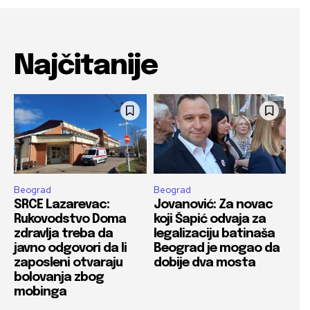
Najčitanije
Beograd
Beograd
SRCE Lazarevac:
Jovanović: Za novac
Rukovodstvo Doma
koji Šapić odvaja za
zdravlja treba da
legalizaciju batinaša
javno odgovori da li
Beograd je mogao da
zaposleni otvaraju
dobije dva mosta
bolovanja zbog
mobinga