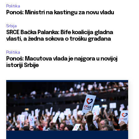
Politika
Ponoš: Ministri na kastingu za novu vladu
Srbija
SRCE Bačka Palanka: Bife koalicija gladna
vlasti, a žedna sokova o trošku građana
Politika
Ponoš: Macutova vlada je najgora u novijoj
istoriji Srbije