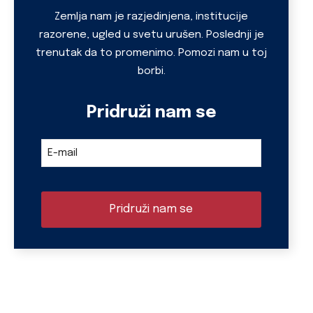
Company
Zemlja nam je razjedinjena, institucije
Name
razorene, ugled u svetu urušen. Poslednji je
*
trenutak da to promenimo. Pomozi nam u toj
borbi.
Pridruži nam se
E-mail
Pridruži nam se