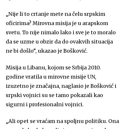
„
Nije li to crtanje mete na čelu srpskim
oficirima? Mirovna misija je u arapskom
svetu. To nije nimalo lako i sve je to moralo
da se uzme u obzir da do ovakvih situacija
ne bi došlo“, ukazao je Bošković.
Misija u Libanu, kojom se Srbija 2010.
godine vratila u mirovne misije UN,
izuzetno je značajna, naglasio je Bošković i
srpski vojnici su se tamo pokazali kao
sigurni i profesionalni vojnici.
„
Ali opet se vraćam na spoljnu politiku. Ona