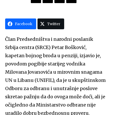
Facebook
Twitter
Član Predsedništva i narodni poslanik
Srbija centra (SRCE) Petar Bošković,
kapetan bojnog broda u penziji, izjavio je,
povodom pogibije starijeg vodnika
Milovana Jovanovića u mirovnim snagama
UN u Libanu (UNIFIL), da je u skupštinskom
Odboru za odbranu i unutrašnje poslove
skretao pažnju da do ovoga može doći, ali je
očigledno da Ministarstvo odbrane nije
uradilo dobru bezbednosnu proveru.