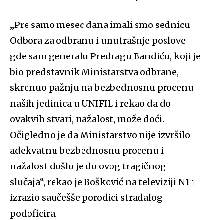
„
Pre samo mesec dana imali smo sednicu
Odbora za odbranu i unutrašnje poslove
gde sam generalu Predragu Bandiću, koji je
bio predstavnik Ministarstva odbrane,
skrenuo pažnju na bezbednosnu procenu
naših jedinica u UNIFIL i rekao da do
ovakvih stvari, nažalost, može doći.
Očigledno je da Ministarstvo nije izvršilo
adekvatnu bezbednosnu procenu i
nažalost došlo je do ovog tragičnog
slučaja“, rekao je Bošković
na
televiziji N1 i
izrazio saučešše porodici stradalog
podoficira.