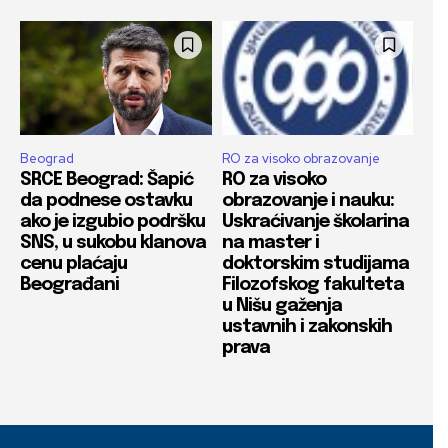
Beograd
RO za visoko obrazovanje
SRCE Beograd: Šapić
RO za visoko
da podnese ostavku
obrazovanje i nauku:
ako je izgubio podršku
Uskraćivanje školarina
SNS, u sukobu klanova
na master i
cenu plaćaju
doktorskim studijama
Beograđani
Filozofskog fakulteta
u Nišu gaženja
ustavnih i zakonskih
prava