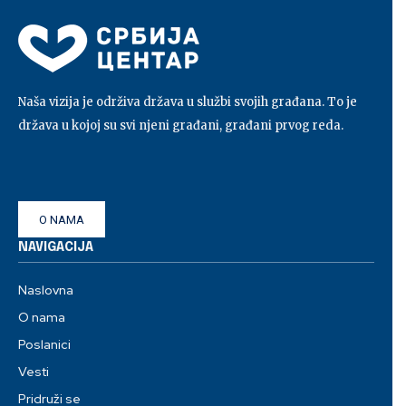
Naša vizija je održiva država u službi svojih građana. To je
država u kojoj su svi njeni građani, građani prvog reda.
O NAMA
NAVIGACIJA
Naslovna
O nama
Poslanici
Vesti
Pridruži se