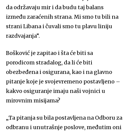
da održavaju mir i da budu taj balans
između zaraćenih strana. Mi smo tu bili na
strani Libana i čuvali smo tu plavu liniju
razdvajanja“.
Bošković je zapitao i šta će biti sa
porodicom stradalog, da li će biti
obezbeđena i osigurana, kao i na glavno
pitanje
koje je
svojevremeno postavljeno –
kakvo osiguranje imaju naši vojnici u
mirovnim misijama?
„
Ta pitanja su bila postavljena na Odboru za
odbranu i unutrašnje poslove, međutim oni