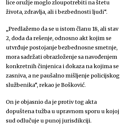
lice oružje moglo zloupotrebiti na štetu
života, zdravlja, ali i bezbednosti ljudi“.
„
Predlažemo da se u istom članu 18, ali stav
2, doda da rešenje, odnosno akt kojim se
utvrđuje postojanje bezbednosne smetnje,
mora sadržati obrazloženje sa navođenjem
konkretnih činjenica i dokaza na kojima se
zasniva, a ne paušalno mišljenje policijskog
službenika“, rekao je Bošković.
On je objasnio da je protiv tog akta
dopuštena tužba u upravnom sporu u kojoj
sud odlučuje u punoj jurisdikciji.