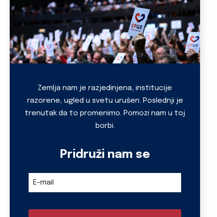
Business
Zemlja nam je razjedinjena, institucije
Email
razorene, ugled u svetu urušen. Poslednji je
*
trenutak da to promenimo. Pomozi nam u toj
borbi.
Pridruži nam se
E-mail