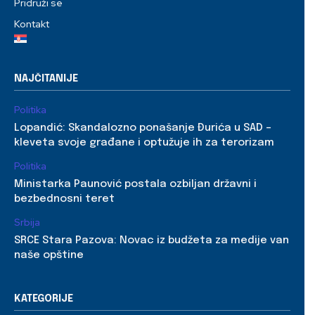
Pridruži se
Kontakt
NAJČITANIJE
Politika
Lopandić: Skandalozno ponašanje Đurića u SAD –
kleveta svoje građane i optužuje ih za terorizam
Politika
Ministarka Paunović postala ozbiljan državni i
bezbednosni teret
Srbija
SRCE Stara Pazova: Novac iz budžeta za medije van
naše opštine
KATEGORIJE