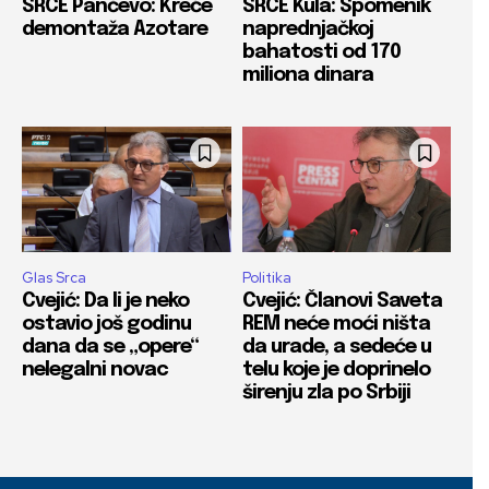
SRCE Pančevo: Kreće
SRCE Kula: Spomenik
demontaža Azotare
naprednjačkoj
bahatosti od 170
miliona dinara
Glas Srca
Politika
Cvejić: Da li je neko
Cvejić: Članovi Saveta
ostavio još godinu
REM neće moći ništa
dana da se „opere“
da urade, a sedeće u
nelegalni novac
telu koje je doprinelo
širenju zla po Srbiji