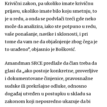
Krivični zakon, pa ukoliko imate krivičnu
prijavu, ukoliko imate bilo koju smetnju, to
je u redu, a onda se podvlači treći gde neko
može da analizira, iako ste potpuno u redu,
vaše ponašanje, navike i sklonosti, i pri
tome da vam ne da objašnjenje zbog čega je
to urađeno“, objasnio je Bošković.
Amandman SRCE predlaže da član treba da
glasi da „ako postoje konkretne, proverljive
i dokumentovane činjenice, pravosnažne
sudske ili prekršajne odluke, odnosno
događaj utvrđen u postupku u skladu sa
zakonom koji neposredno ukazuje da bi