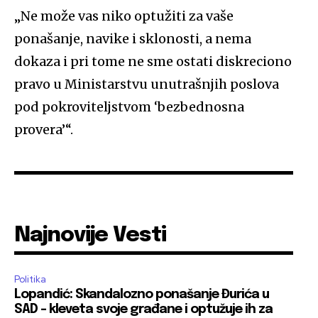
„
Ne može vas niko optužiti za vaše
ponašanje, navike i sklonosti, a nema
dokaza i pri tome ne sme ostati diskreciono
pravo u Ministarstvu unutrašnjih poslova
pod pokroviteljstvom ‘bezbednosna
provera’“.
Najnovije Vesti
Politika
Lopandić: Skandalozno ponašanje Đurića u
SAD – kleveta svoje građane i optužuje ih za