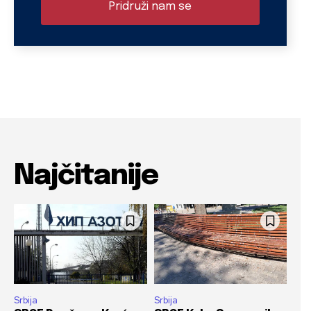
Pridruži nam se
Najčitanije
Srbija
Srbija