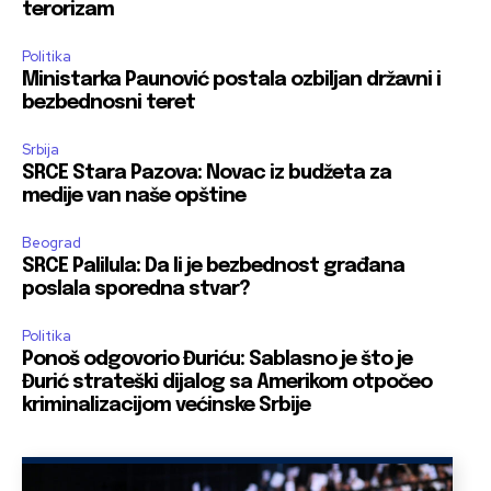
terorizam
Politika
Ministarka Paunović postala ozbiljan državni i
bezbednosni teret
Srbija
SRCE Stara Pazova: Novac iz budžeta za
medije van naše opštine
Beograd
SRCE Palilula: Da li je bezbednost građana
poslala sporedna stvar?
Politika
Ponoš odgovorio Đuriću: Sablasno je što je
Đurić strateški dijalog sa Amerikom otpočeo
kriminalizacijom većinske Srbije