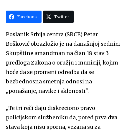
Facebook
Twitter
Poslanik Srbija centra (SRCE) Petar
Bošković obrazložio je na današnjoj sednici
Skupštine amandman na član 18 stav 3
predloga Zakona o oružju i municiji, kojim
hoće da se promeni odredba da se
bezbednosna smetnja odnosi na
„ponašanje, navike i sklonosti“.
„
Te tri reči daju diskreciono pravo
policijskom službeniku da, pored prva dva
stava koja nisu sporna, vezana su za