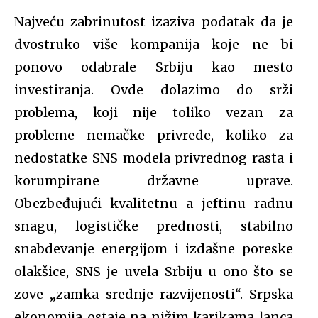
Najveću zabrinutost izaziva podatak da je
dvostruko više kompanija koje ne bi
ponovo odabrale Srbiju kao mesto
investiranja. Ovde dolazimo do srži
problema, koji nije toliko vezan za
probleme nemačke privrede, koliko za
nedostatke SNS modela privrednog rasta i
korumpirane državne uprave.
Obezbeđujući kvalitetnu a jeftinu radnu
snagu, logističke prednosti, stabilno
snabdevanje energijom i izdašne poreske
olakšice, SNS je uvela Srbiju u ono što se
zove „zamka srednje razvijenosti“. Srpska
e
konomija ostaje na nižim karikama lanca