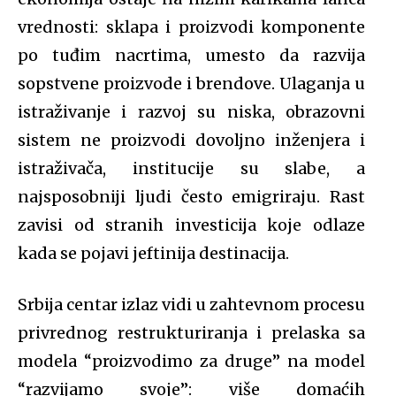
vrednosti: sklapa i proizvodi komponente
po tuđim nacrtima, umesto da razvija
sopstvene proizvode i brendove. Ulaganja u
istraživanje i razvoj su niska, obrazovni
sistem ne proizvodi dovoljno inženjera i
istraživača, institucije su slabe, a
najsposobniji ljudi često emigriraju. Rast
zavisi od stranih investicija koje odlaze
kada se pojavi jeftinija destinacija.
Srbija centar izlaz vidi u zahtevnom procesu
privrednog restrukturiranja i prelaska sa
modela “proizvodimo za druge” na model
“razvijamo svoje”: više domaćih