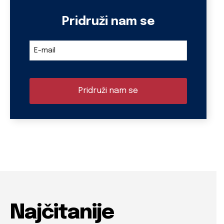
Pridruži nam se
Company
E-mail
Name
*
Pridruži nam se
Najčitanije