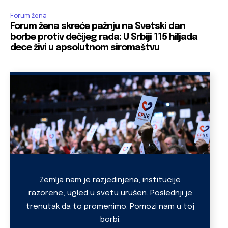
Forum žena
Forum žena skreće pažnju na Svetski dan
borbe protiv dečijeg rada: U Srbiji 115 hiljada
dece živi u apsolutnom siromaštvu
Zemlja nam je razjedinjena, institucije
razorene, ugled u svetu urušen. Poslednji je
trenutak da to promenimo. Pomozi nam u toj
borbi.