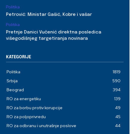
Politika
Petrović: Ministar Gašić, Kobre i vašar
Politika
Pretnje Danici Vučenić direktna posledica
višegodišnjeg targetiranja novinara
KATEGORIJE
Politika
1819
Srbija
590
Beograd
394
RO za energetiku
139
RO za borbu protiv korupcije
49
RO za poljoprivredu
45
RO za odbranu i unutrašnje poslove
44