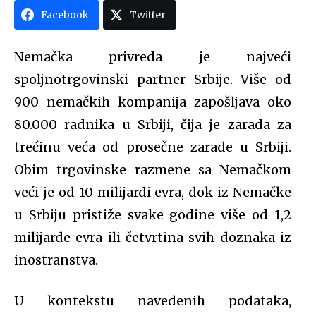
Facebook
Twitter
Nemačka privreda je najveći
spoljnotrgovinski partner Srbije. Više od
900 nemačkih kompanija zapošljava oko
80.000 radnika u Srbiji, čija je zarada za
trećinu veća od prosečne zarade u Srbiji.
Obim trgovinske razmene sa Nemačkom
veći je od 10 milijardi evra, dok iz Nemačke
u Srbiju pristiže svake godine više od 1,2
milijarde evra ili četvrtina svih doznaka iz
inostranstva.
U kontekstu navedenih podataka,