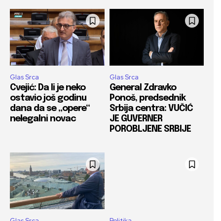
Glas Srca
Glas Srca
Cvejić: Da li je neko
General Zdravko
ostavio još godinu
Ponoš, predsednik
dana da se „opere“
Srbija centra: VUČIĆ
nelegalni novac
JE GUVERNER
POROBLJENE SRBIJE
Glas Srca
Politika