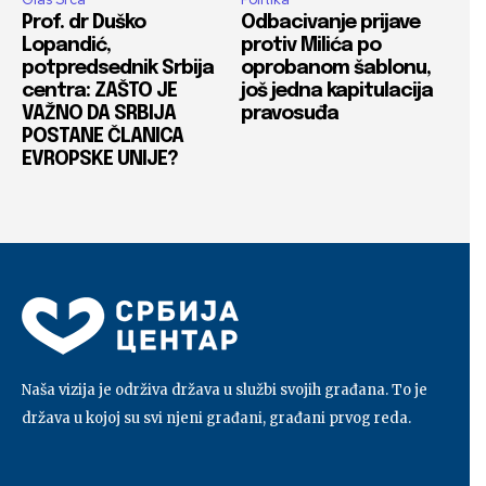
Prof. dr Duško
Odbacivanje prijave
Lopandić,
protiv Milića po
potpredsednik Srbija
oprobanom šablonu,
centra: ZAŠTO JE
još jedna kapitulacija
VAŽNO DA SRBIJA
pravosuđa
POSTANE ČLANICA
EVROPSKE UNIJE?
Naša vizija je održiva država u službi svojih građana. To je
država u kojoj su svi njeni građani, građani prvog reda.