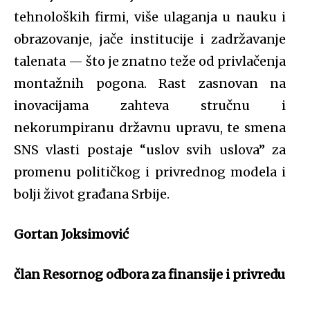
tehnoloških firmi, više ulaganja u nauku i
obrazovanje, jače institucije i zadržavanje
talenata — što je znatno teže od privlačenja
montažnih pogona. Rast zasnovan na
inovacijama zahteva stručnu i
nekorumpiranu državnu upravu, te smena
SNS vlasti postaje “uslov svih uslova” za
promenu političkog i privrednog modela i
bolji život građana Srbije.
Gortan Joksimović
član Resornog odbora za finansije i privredu