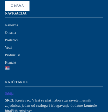
O NAMA
NAVIGACIJA
Naslovna
O nama
Poslanici
Vesti
Pridruži se
Kontakt
NAJČITANIJE
Srbija
SRCE Kruševac: Vlast se plaši izbora za savete mesnih
zajednica, jedan od razloga i izbegavanje dodatne kontrole
biračkih spiskova