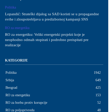
Politika
Lopandić: Strateški dijalog sa SAD koristi se u propagandne
svrhe i zloupotrebljava u predizbornoj kampanji SNS
RO za energetiku
RO za energetiku: Veliki energetski projekti koje je
neophodno odmah stopirati i podrobno preispitati pre
realizacije
KATEGORIJE
Politika
1942
Srbija
649
Beograd
425
RO za energetiku
153
RO za borbu protiv korupcije
52
RO za poljoprivredu
48