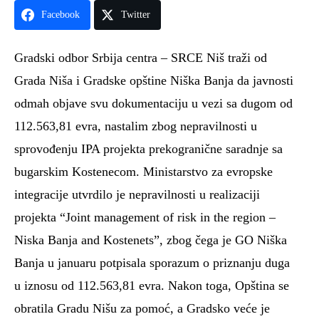
Facebook
Twitter
Gradski odbor Srbija centra – SRCE Niš traži od
Grada Niša i Gradske opštine Niška Banja da javnosti
odmah objave svu dokumentaciju u vezi sa dugom od
112.563,81 evra, nastalim zbog nepravilnosti u
sprovođenju IPA projekta prekogranične saradnje sa
bugarskim Kostenecom. Ministarstvo za evropske
integracije utvrdilo je nepravilnosti u realizaciji
projekta “Joint management of risk in the region –
Niska Banja and Kostenets”, zbog čega je GO Niška
Banja u januaru potpisala sporazum o priznanju duga
u iznosu od 112.563,81 evra. Nakon toga, Opština se
obratila Gradu Nišu za pomoć, a Gradsko veće je