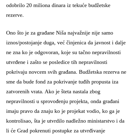
odobrilo 20 miliona dinara iz tekuće budžetske
rezerve.
Ono što je za građane Niša najvažnije nije samo
iznos/postojanje duga, već činjenica da javnost i dalje
ne zna ko je odgovoran, koje su tačno nepravilnosti
utvrđene i zašto se posledice tih nepravilnosti
pokrivaju novcem svih građana. Budžetska rezerva ne
sme da bude fond za pokrivanje tuđih propusta iza
zatvorenih vrata. Ako je šteta nastala zbog
nepravilnosti u sprovođenju projekta, onda građani
imaju pravo da znaju ko je projekat vodio, ko ga je
kontrolisao, šta je utvrdilo nadležno ministarstvo i da
li će Grad pokrenuti postupke za utvrđivanje