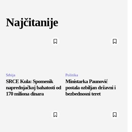
Najčitanije
Srbija
Politika
SRCE Kula: Spomenik
Ministarka Paunović
naprednjačkoj bahatosti od
postala ozbiljan državni i
170 miliona dinara
bezbednosni teret