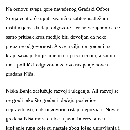
Na osnovu svega gore navedenog Gradski Odbor
Srbija centra će uputi zvanično zahtev nadležnim
institucijama da daju odgovore. Jer ne verujemo da će
samo pritisak kroz medije biti dovoljan da neko
preuzme odgovornost. A sve u cilju da građani na
kraju saznaju ko je, imenom i prezimenom, a samim
tim i politički odgovoran za ovo rasipanje novca
građana Niša.
Niška Banja zaslužuje razvoj i ulaganja. Ali razvoj se
ne gradi tako što građani plaćaju posledice
nepravilnosti, dok odgovorni ostaju nepoznati. Novac
građana Niša mora da ide u javni interes, a ne u
krpljenje rupa koje su nastale zbog lošeg upravljanja i