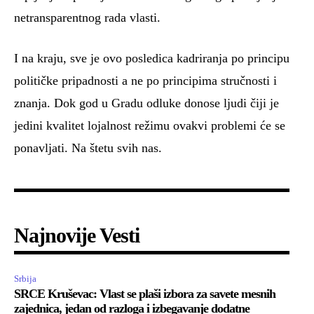
netransparentnog rada vlasti.
I na kraju, sve je ovo posledica kadriranja po principu
političke pripadnosti a ne po principima stručnosti i
znanja. Dok god u Gradu odluke donose ljudi čiji je
jedini kvalitet lojalnost režimu ovakvi problemi će se
ponavljati. Na štetu svih nas.
Najnovije Vesti
Srbija
SRCE Kruševac: Vlast se plaši izbora za savete mesnih
zajednica, jedan od razloga i izbegavanje dodatne