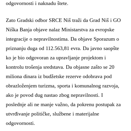
odgovornosti i naknadu štete.
Zato Gradski odbor SRCE Niš traži da Grad Niš i GO
Niška Banja objave nalaz Ministarstva za evropske
integracije o nepravilnostima. Da objave Sporazum o
priznanju duga od 112.563,81 evra. Da javno saopšte
ko je bio odgovoran za upravljanje projektom i
kontrolu trošenja sredstava. Da objasne zašto se 20
miliona dinara iz budžetske rezerve odobrava pod
obrazloženjem turizma, sporta i komunalnog razvoja,
ako je povod dug nastao zbog nepravilnosti. I
poslednje ali ne manje važno, da pokrenu postupak za
utvrđivanje političke, službene i materijalne
odgovornosti.