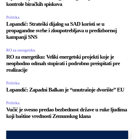
kontrole biračkih spiskova
Politika
Lopandić: Strateški dijalog sa SAD koristi se u
propagandne svrhe i zloupotrebljava u predizbornoj
kampanji SNS
RO za energetiku
RO za energetiku: Veliki energetski projekti koje je
neophodno odmah stopirati i podrobno preispitati pre
realizacije
Politika
Lopandić: Zapadni Balkan je “unutrašnje dvorište” EU
Politika
Vučić je svesno predao bezbednost države u ruke ljudima
koji baštine vrednosti Zemunskog klana
Business