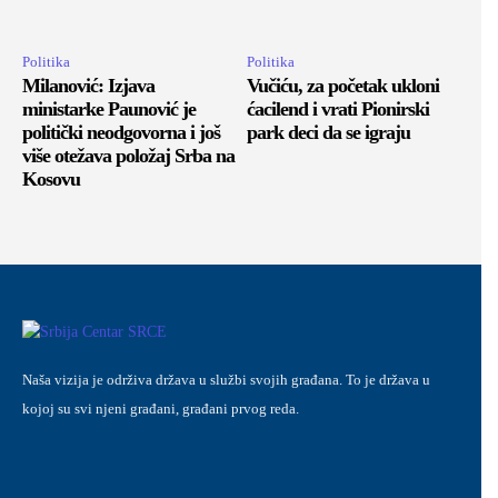
Politika
Politika
Milanović: Izjava
Vučiću, za početak ukloni
ministarke Paunović je
ćacilend i vrati Pionirski
politički neodgovorna i još
park deci da se igraju
više otežava položaj Srba na
Kosovu
Naša vizija je održiva država u službi svojih građana. To je država u
kojoj su svi njeni građani, građani prvog reda.