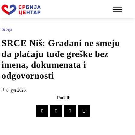
Srbija
SRCE Niš: Građani ne smeju
da plaćaju tuđe greške bez
imena, dokumenata i
odgovornosti
8. јул 2026.
Podeli